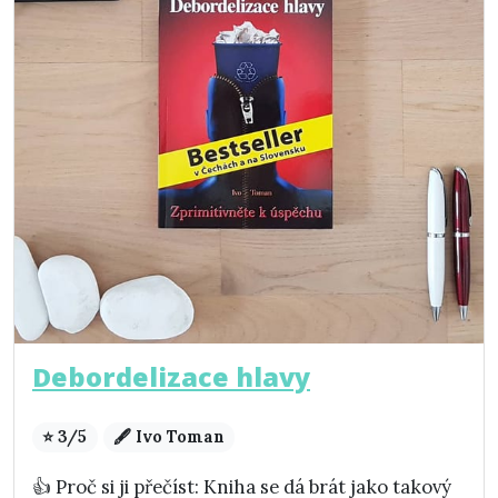
Debordelizace hlavy
⭐ 3/5
🖋️ Ivo Toman
👍 Proč si ji přečíst: Kniha se dá brát jako takový