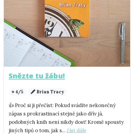
Snězte tu žábu!
⭐ 4/5
🖋️ Brian Tracy
👍 Proč si ji přečíst: Pokud svádíte nekonečný
zápas s prokrastinací stejně jako dřív já,
podobných knih není nikdy dost! Kromě spousty
jiných tipů o tom, jak s...
číst dále