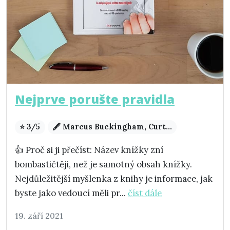
Nejprve porušte pravidla
⭐ 3/5
🖋️ Marcus Buckingham, Curt...
👍 Proč si ji přečíst: Název knížky zní
bombastičtěji, než je samotný obsah knížky.
Nejdůležitější myšlenka z knihy je informace, jak
byste jako vedoucí měli pr...
číst dále
19. září 2021