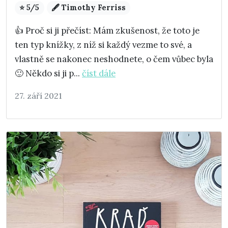
⭐ 5/5
🖋️ Timothy Ferriss
👍 Proč si ji přečíst: Mám zkušenost, že toto je
ten typ knížky, z níž si každý vezme to své, a
vlastně se nakonec neshodnete, o čem vůbec byla
🙂 Někdo si ji p...
číst dále
27. září 2021