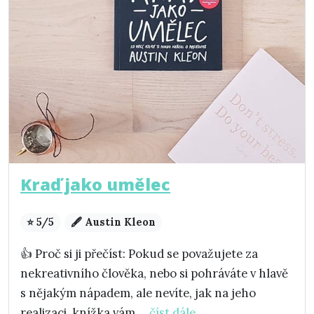
Kraď jako umělec
⭐ 5/5
🖋️ Austin Kleon
👍 Proč si ji přečíst: Pokud se považujete za
nekreativního člověka, nebo si pohráváte v hlavě
s nějakým nápadem, ale nevíte, jak na jeho
realizaci, knížka vám ...
číst dále