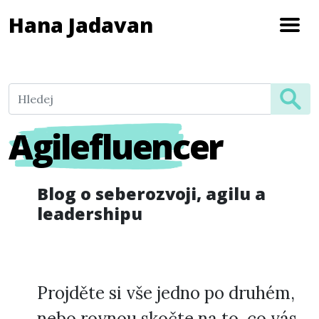
Hana Jadavan
Agilefluencer
Blog o seberozvoji, agilu a
leadershipu
Projděte si vše jedno po druhém,
nebo rovnou skočte na to, co vás