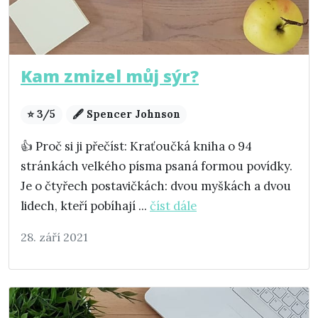
Kam zmizel můj sýr?
⭐ 3/5
🖋️ Spencer Johnson
👍 Proč si ji přečíst: Kraťoučká kniha o 94
stránkách velkého písma psaná formou povídky.
Je o čtyřech postavičkách: dvou myškách a dvou
lidech, kteří pobíhají ...
číst dále
28. září 2021