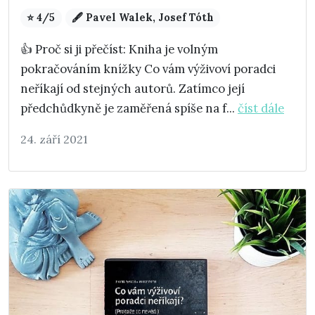
⭐ 4/5
🖋️ Pavel Walek, Josef Tóth
👍 Proč si ji přečíst: Kniha je volným
pokračováním knížky Co vám výživoví poradci
neříkají od stejných autorů. Zatímco její
předchůdkyně je zaměřená spíše na f...
číst dále
24. září 2021