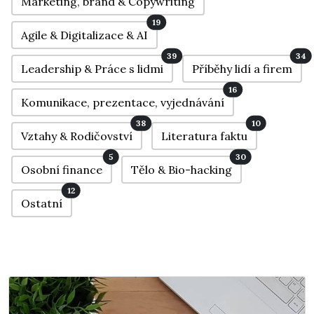
Marketing, brand & Copywriting
19
Agile & Digitalizace & AI
39
34
Leadership & Práce s lidmi
Příběhy lidí a firem
16
Komunikace, prezentace, vyjednávání
38
10
Vztahy & Rodičovství
Literatura faktu
5
30
Osobní finance
Tělo & Bio-hacking
12
Ostatní