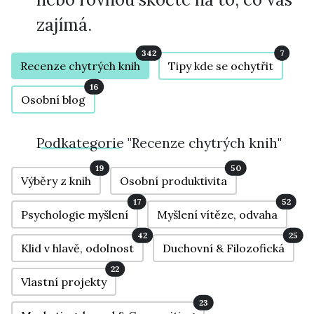
zajímá.
342
7
Recenze chytrých knih
Tipy kde se ochytřit
16
Osobní blog
Podkategorie
"Recenze chytrých knih"
19
50
Výběry z knih
Osobní produktivita
17
52
Psychologie myšlení
Myšlení vítěze, odvaha
42
25
Klid v hlavě, odolnost
Duchovní & Filozofická
22
Vlastní projekty
23