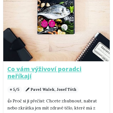
Co vám výživoví poradci
neříkají
⭐ 5/5
🖋️ Pavel Walek, Josef Tóth
👍 Proč si ji přečíst: Chcete zhubnout, nabrat
nebo zkrátka jen mít zdravé tělo, které má z