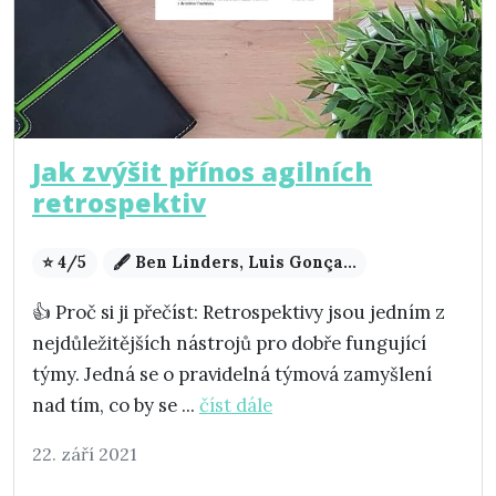
Jak zvýšit přínos agilních
retrospektiv
⭐ 4/5
🖋️ Ben Linders, Luis Gonça...
👍 Proč si ji přečíst: Retrospektivy jsou jedním z
nejdůležitějších nástrojů pro dobře fungující
týmy. Jedná se o pravidelná týmová zamyšlení
nad tím, co by se ...
číst dále
22. září 2021