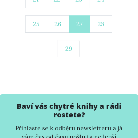
25
26
27
28
29
Baví vás chytré knihy a rádi
rostete?
Přihlaste se k odběru newsletteru a já
vám čas od času pošlu ta nejlepší