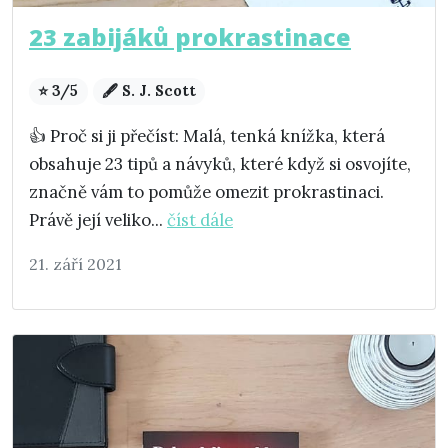
23 zabijáků prokrastinace
⭐ 3/5
🖋️ S. J. Scott
👍 Proč si ji přečíst: Malá, tenká knížka, která
obsahuje 23 tipů a návyků, které když si osvojíte,
značně vám to pomůže omezit prokrastinaci.
Právě její veliko...
číst dále
21. září 2021