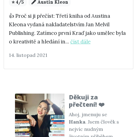
⭐ 4/5
🖋️ Austin Kleon
👍 Proč si ji přečíst: Třetí kniha od Austina
Kleona vydaná nakladatelstvím Jan Melvil
Publishing. Zatímco první Kraď jako umělec byla
o kreativitě a hledání in...
číst dále
14. listopad 2021
Děkuji za
přečtení! ❤️
Ahoj, jmenuju se
Hanka
. Jsem člověk s
nejvíc nudným
životním příběhem.