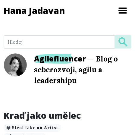
Hana Jadavan
Agilefluencer
—
Blog o
seberozvoji, agilu a
leadershipu
Kraď jako umělec
📖 Steal Like an Artist