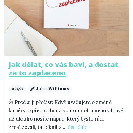
Jak dělat, co vás baví, a dostat
za to zaplaceno
⭐ 5/5
🖋️ John Williams
👍 Proč si ji přečíst: Když uvažujete o změně
kariéry, o přechodu na volnou nohu nebo v hlavě
už dlouho nosíte nápad, který byste rádi
zrealizovali, tato kniha ...
číst dále