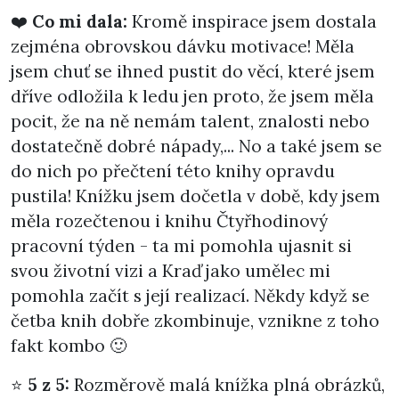
❤️
Co mi dala:
Kromě inspirace jsem dostala
zejména obrovskou dávku motivace! Měla
jsem chuť se ihned pustit do věcí, které jsem
dříve odložila k ledu jen proto, že jsem měla
pocit, že na ně nemám talent, znalosti nebo
dostatečně dobré nápady,... No a také jsem se
do nich po přečtení této knihy opravdu
pustila! Knížku jsem dočetla v době, kdy jsem
měla rozečtenou i knihu Čtyřhodinový
pracovní týden - ta mi pomohla ujasnit si
svou životní vizi a Kraď jako umělec mi
pomohla začít s její realizací. Někdy když se
četba knih dobře zkombinuje, vznikne z toho
fakt kombo 🙂
⭐
5 z 5:
Rozměrově malá knížka plná obrázků,