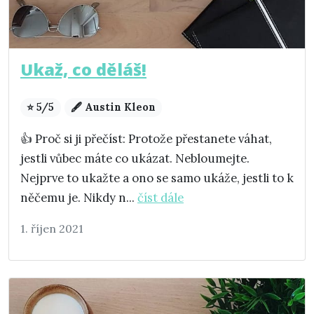
Ukaž, co děláš!
⭐ 5/5
🖋️ Austin Kleon
👍 Proč si ji přečíst: Protože přestanete váhat,
jestli vůbec máte co ukázat. Nebloumejte.
Nejprve to ukažte a ono se samo ukáže, jestli to k
něčemu je. Nikdy n...
číst dále
1. říjen 2021