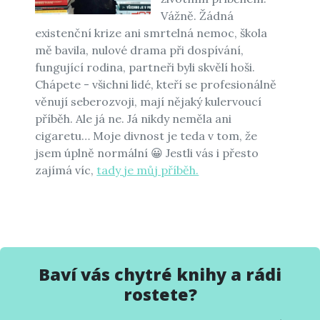
Vážně. Žádná
existenční krize ani smrtelná nemoc, škola
mě bavila, nulové drama při dospívání,
fungující rodina, partneři byli skvělí hoši.
Chápete - všichni lidé, kteří se profesionálně
věnují seberozvoji, mají nějaký kulervoucí
příběh. Ale já ne. Já nikdy neměla ani
cigaretu… Moje divnost je teda v tom, že
jsem úplně normální 😀 Jestli vás i přesto
zajímá víc,
tady je můj příběh.
Baví vás chytré knihy a rádi
rostete?