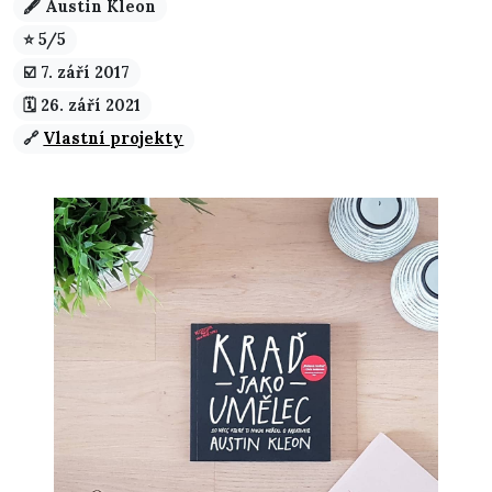
🖋️ Austin Kleon
⭐ 5/5
☑️️ 7. září 2017
🗓️ 26. září 2021
🔗
Vlastní projekty