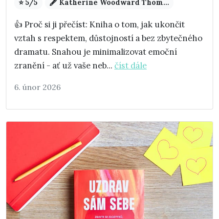
⭐ 5/5
🖋️ Katherine Woodward Thom...
👍 Proč si ji přečíst: Kniha o tom, jak ukončit
vztah s respektem, důstojností a bez zbytečného
dramatu. Snahou je minimalizovat emoční
zranění - ať už vaše neb...
číst dále
6. únor 2026