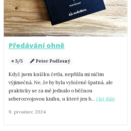
Předávání ohně
⭐ 3/5
🖋️ Peter Podlesný
Když jsem knížku četla, nepřišla mi ničím
výjimečná. Ne, že by byla vyloženě špatná, ale
prakticky se za mě jednalo o běžnou
seberozvojovou knihu, u které jen b...
číst dále
9. prosinec 2024