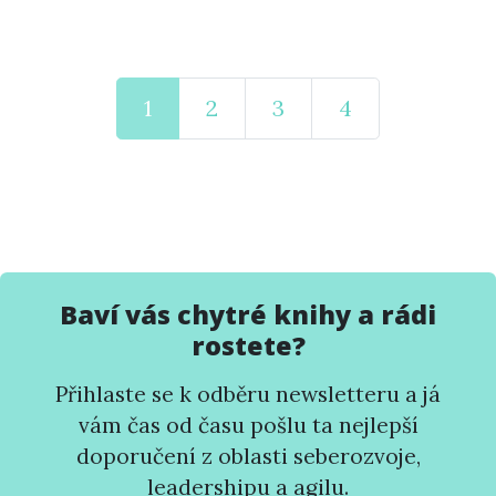
1
2
3
4
Baví vás chytré knihy a rádi
rostete?
Přihlaste se k odběru newsletteru a já
vám čas od času pošlu ta nejlepší
doporučení z oblasti seberozvoje,
leadershipu a agilu.