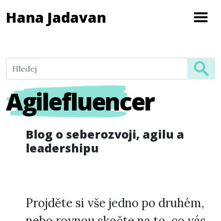
Hana Jadavan
Agilefluencer
Blog o seberozvoji, agilu a
leadershipu
Projděte si vše jedno po druhém,
nebo rovnou skočte na to, co vás