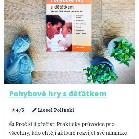
Pohybové hry s děťátkem
⭐ 4/5
🖋️ Liesel Polinski
👍 Proč si ji přečíst: Praktický průvodce pro
všechny, kdo chtějí aktivně rozvíjet své miminko