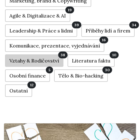
Marketing, brand & Copywriting
19
Agile & Digitalizace & AI
39
34
Leadership & Práce s lidmi
Příběhy lidí a firem
16
Komunikace, prezentace, vyjednávání
38
10
Vztahy & Rodičovství
Literatura faktu
5
30
Osobní finance
Tělo & Bio-hacking
12
Ostatní