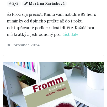
⭐ 5/5
🖋️ Martina Karásková
👍 Proč si ji přečíst: Kniha vám nabídne 99 her s
miminky od úplného prtěte až do 1 roku
odstupňované podle zralosti dítěte. Každá hra
má krátký a jednoduchý po...
číst dále
30. prosinec 2024