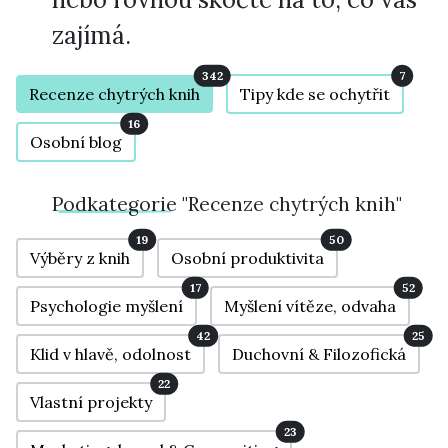
zajímá.
342
7
Recenze chytrých knih
Tipy kde se ochytřit
16
Osobní blog
Podkategorie
"Recenze chytrých knih"
19
50
Výběry z knih
Osobní produktivita
17
52
Psychologie myšlení
Myšlení vítěze, odvaha
42
25
Klid v hlavě, odolnost
Duchovní & Filozofická
22
Vlastní projekty
23