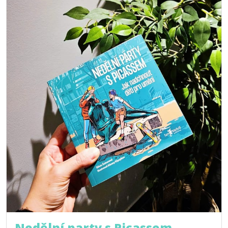
Nedělní party s Picassem