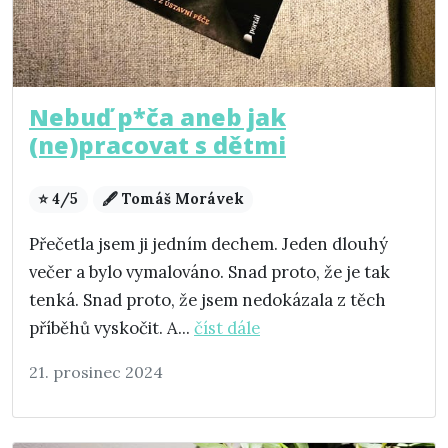
Nebuď p*ča aneb jak
(ne)pracovat s dětmi
⭐ 4/5
🖋️ Tomáš Morávek
Přečetla jsem ji jedním dechem. Jeden dlouhý
večer a bylo vymalováno. Snad proto, že je tak
tenká. Snad proto, že jsem nedokázala z těch
příběhů vyskočit. A...
číst dále
21. prosinec 2024