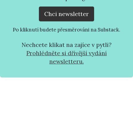
Chci newsletter
Po kliknutí budete přesměrováni na Substack.
Nechcete klikat na zajíce v pytli?
Prohlédněte si dřívější vydání
newsletteru.
Vem mě na hlavní stránku webu
Ukaž, kdo tento blog píše