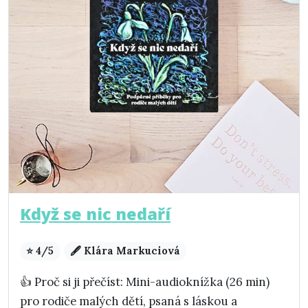
Když se nic nedaří
⭐ 4/5
🖋️ Klára Markuciová
👍 Proč si ji přečíst: Mini-audioknížka (26 min)
pro rodiče malých dětí, psaná s láskou a