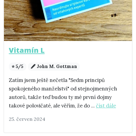
Vitamín L
⭐ 5/5
🖋️ John M. Gottman
Zatím jsem ještě nečetla "Sedm principů
spokojeného manželství" od stejnojmenných
autorů, takže teď budou ty mé první dojmy
takové polovičaté, ale věřím, že do ...
číst dále
25. červen 2024