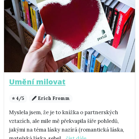
Umění milovat
⭐ 4/5
🖋️ Erich Fromm
Myslela jsem, že je to knížka o partnerských
vztazích, ale mile mě překvapila šíře pohledů,
jakými na téma lásky nazírá (romantická láska,
mateřská láska, sebel...
číst dále