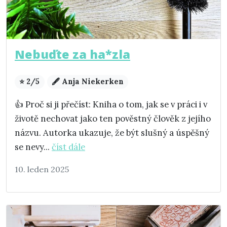
Nebuďte za ha*zla
⭐ 2/5
🖋️ Anja Niekerken
👍 Proč si ji přečíst: Kniha o tom, jak se v práci i v
životě nechovat jako ten pověstný člověk z jejího
názvu. Autorka ukazuje, že být slušný a úspěšný
se nevy...
číst dále
10. leden 2025