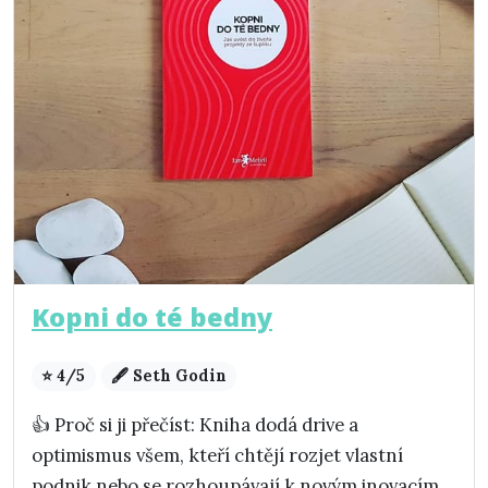
Kopni do té bedny
⭐ 4/5
🖋️ Seth Godin
👍 Proč si ji přečíst: Kniha dodá drive a
optimismus všem, kteří chtějí rozjet vlastní
podnik nebo se rozhoupávají k novým inovacím.