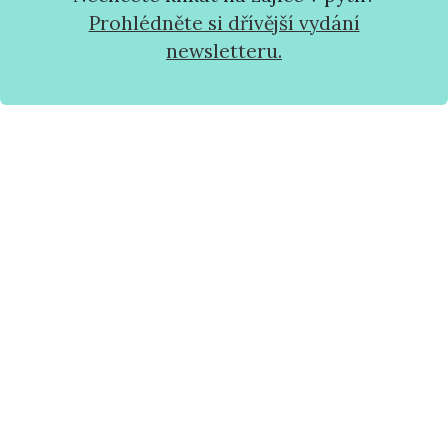
Prohlédněte si dřívější vydání
newsletteru.
Vem mě na hlavní stránku webu
Ukaž, kdo tento blog píše
Chcete mi něco vzkázat?