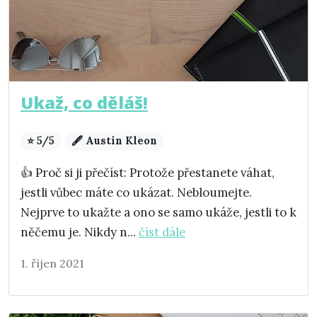
Ukaž, co děláš!
⭐ 5/5
🖋️ Austin Kleon
👍 Proč si ji přečíst: Protože přestanete váhat,
jestli vůbec máte co ukázat. Nebloumejte.
Nejprve to ukažte a ono se samo ukáže, jestli to k
něčemu je. Nikdy n...
číst dále
1. říjen 2021