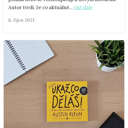
Autor tvrdí, že co aktuálně...
číst dále
8. říjen 2021