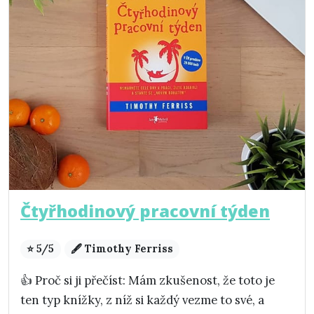
Čtyřhodinový pracovní týden
⭐ 5/5
🖋️ Timothy Ferriss
👍 Proč si ji přečíst: Mám zkušenost, že toto je
ten typ knížky, z níž si každý vezme to své, a