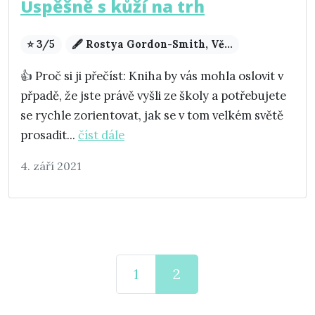
Úspěšně s kůží na trh
⭐ 3/5
🖋️ Rostya Gordon-Smith, Vě...
👍 Proč si ji přečíst: Kniha by vás mohla oslovit v
přpadě, že jste právě vyšli ze školy a potřebujete
se rychle zorientovat, jak se v tom velkém světě
prosadit...
číst dále
4. září 2021
1
2