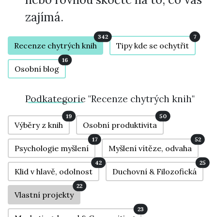
zajímá.
342
7
Recenze chytrých knih
Tipy kde se ochytřit
16
Osobní blog
Podkategorie
"Recenze chytrých knih"
19
50
Výběry z knih
Osobní produktivita
17
52
Psychologie myšlení
Myšlení vítěze, odvaha
42
25
Klid v hlavě, odolnost
Duchovní & Filozofická
22
Vlastní projekty
23