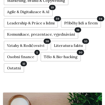
Marketing, brand & Copywriting
19
Agile & Digitalizace & AI
39
34
Leadership & Práce s lidmi
Příběhy lidí a firem
16
Komunikace, prezentace, vyjednávání
38
10
Vztahy & Rodičovství
Literatura faktu
5
30
Osobní finance
Tělo & Bio-hacking
12
Ostatní