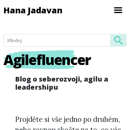
Hana Jadavan
Agilefluencer
Blog o seberozvoji, agilu a
leadershipu
Projděte si vše jedno po druhém,
nebo rovnou skočte na to, co vás