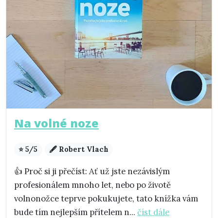
Na volné noze
⭐ 5/5
🖋️ Robert Vlach
👍 Proč si ji přečíst: Ať už jste nezávislým
profesionálem mnoho let, nebo po životě
volnonožce teprve pokukujete, tato knížka vám
bude tím nejlepším přítelem n...
číst dále