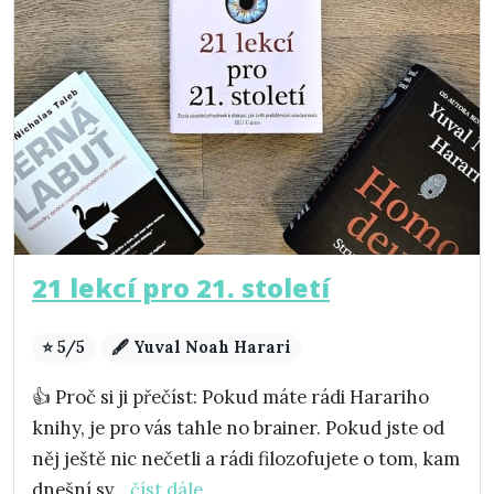
21 lekcí pro 21. století
⭐ 5/5
🖋️ Yuval Noah Harari
👍 Proč si ji přečíst: Pokud máte rádi Harariho
knihy, je pro vás tahle no brainer. Pokud jste od
něj ještě nic nečetli a rádi filozofujete o tom, kam
dnešní sv...
číst dále