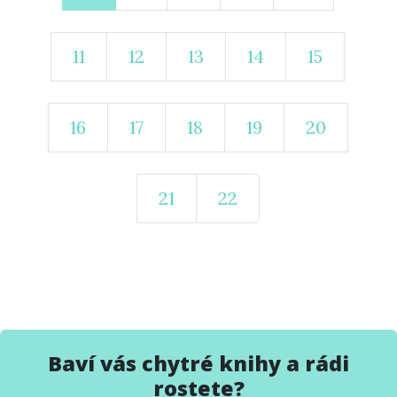
11
12
13
14
15
16
17
18
19
20
21
22
Baví vás chytré knihy a rádi
rostete?