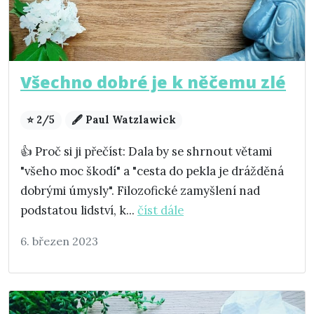
Všechno dobré je k něčemu zlé
⭐ 2/5
🖋️ Paul Watzlawick
👍 Proč si ji přečíst: Dala by se shrnout větami
"všeho moc škodí" a "cesta do pekla je drážděná
dobrými úmysly". Filozofické zamyšlení nad
podstatou lidství, k...
číst dále
6. březen 2023