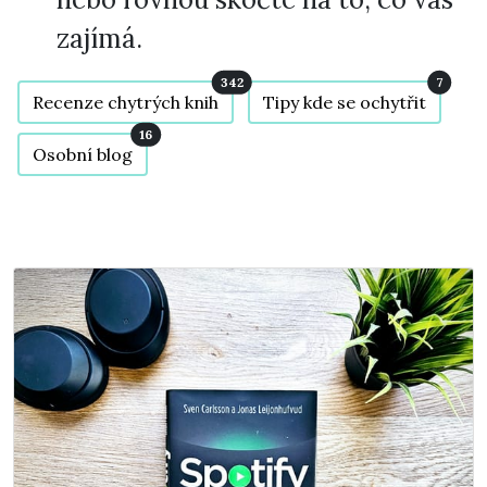
zajímá.
342
7
Recenze chytrých knih
Tipy kde se ochytřit
16
Osobní blog