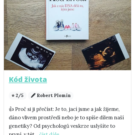
Kód života
⭐ 2/5
🖋️ Robert Plomin
👍 Proč si ji přečíst: Je to, jací jsme a jak žijeme,
dáno vlivem prostředí nebo je to spíše dílem naší
genetiky? Od psychologů veskrze uslyšíte to
první, v tét...
číst dále