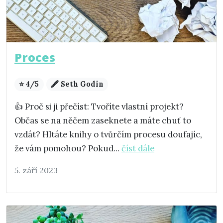
Proces
⭐ 4/5
🖋️ Seth Godin
👍 Proč si ji přečíst: Tvoříte vlastní projekt?
Občas se na něčem zaseknete a máte chuť to
vzdát? Hltáte knihy o tvůrčím procesu doufajíc,
že vám pomohou? Pokud...
číst dále
5. září 2023