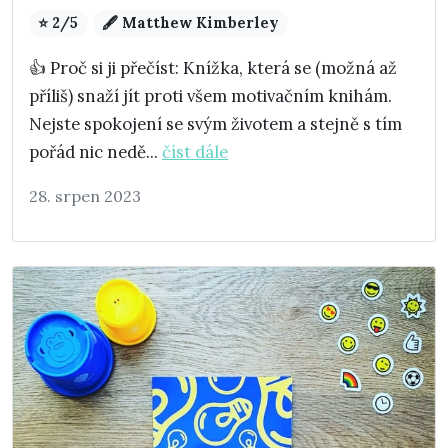
⭐ 2/5
🖋️ Matthew Kimberley
👍 Proč si ji přečíst: Knížka, která se (možná až
příliš) snaží jít proti všem motivačním knihám.
Nejste spokojení se svým životem a stejně s tím
pořád nic nedě...
číst dále
28. srpen 2023