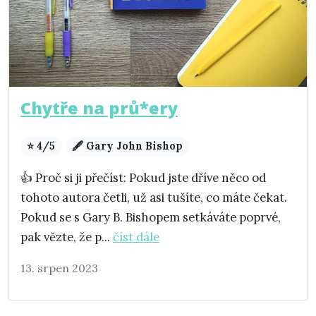
Chytře na prů*ery
⭐ 4/5
🖋️ Gary John Bishop
👍 Proč si ji přečíst: Pokud jste dříve něco od
tohoto autora četli, už asi tušíte, co máte čekat.
Pokud se s Gary B. Bishopem setkáváte poprvé,
pak vězte, že p...
číst dále
13. srpen 2023