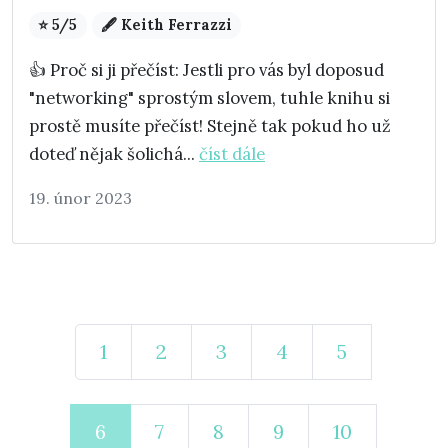
⭐ 5/5
🖋️ Keith Ferrazzi
👍 Proč si ji přečíst: Jestli pro vás byl doposud
"networking" sprostým slovem, tuhle knihu si
prostě musíte přečíst! Stejně tak pokud ho už
doteď nějak šolichá...
číst dále
19. únor 2023
1
2
3
4
5
6
7
8
9
10