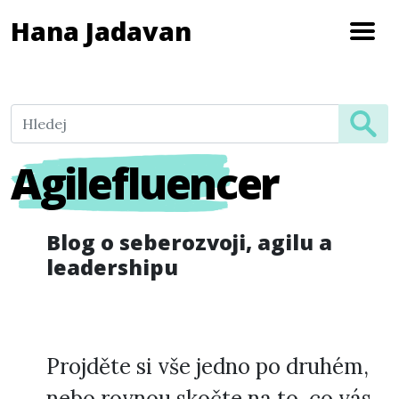
Hana Jadavan
Agilefluencer
Blog o seberozvoji, agilu a
leadershipu
Projděte si vše jedno po druhém,
nebo rovnou skočte na to, co vás