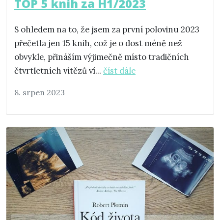
TOP 5 knih za H1/2023
S ohledem na to, že jsem za první polovinu 2023
přečetla jen 15 knih, což je o dost méně než
obvykle, přináším výjimečně místo tradičních
čtvrtletních vítězů ví...
číst dále
8. srpen 2023