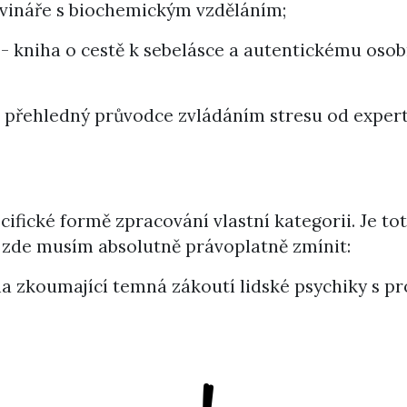
ovináře s biochemickým vzděláním;
- kniha o cestě k sebelásce a autentickému oso
 přehledný průvodce zvládáním stresu od expertk
cifické formě zpracování vlastní kategorii. Je to
i zde musím absolutně právoplatně zmínit:
iha zkoumající temná zákoutí lidské psychiky s 