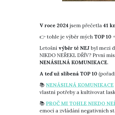
V roce 2024
jsem přečetla
41 k
👉 tohle je výběr mých
TOP 10
+
Letošní
výběr té NEJ
byl mezi 
NIKDO NEŘEKL DŘÍV? První místo
NENÁSILNÁ KOMUNIKACE
.
A teď už slíbená TOP 10
(pořad
📚
NENÁSILNÁ KOMUNIKACE
vlastní potřeby a kultivovat lask
📚
PROČ MI TOHLE NIKDO NE
emocí a zvládání negativních st