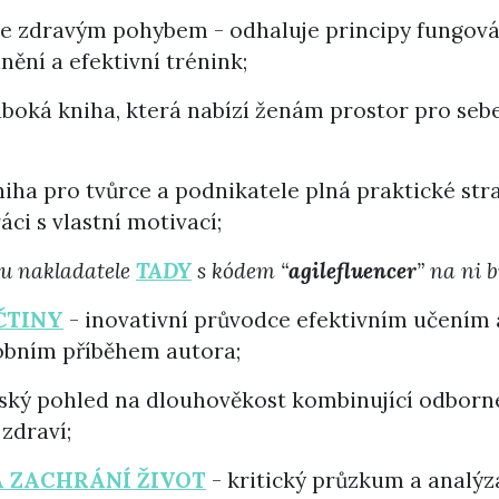
e zdravým pohybem - odhaluje principy fungování
nění a efektivní trénink;
boká kniha, která nabízí ženám prostor pro sebe
niha pro tvůrce a podnikatele plná praktické str
ci s vlastní motivací;
u nakladatele
TADY
s kódem
“
agilefluencer
” na ni 
ČTINY
- inovativní průvodce efektivním učením 
sobním příběhem autora;
ský pohled na dlouhověkost kombinující odborn
 zdraví;
 ZACHRÁNÍ ŽIVOT
- kritický průzkum a analýz