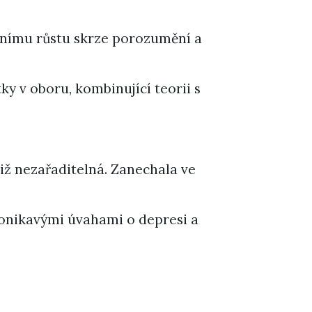
bnímu růstu skrze porozumění a
y v oboru, kombinující teorii s
tiž nezařaditelná. Zanechala ve
pronikavými úvahami o depresi a