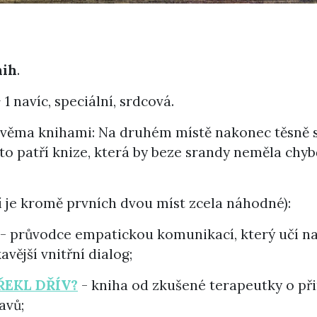
nih
.
 1 navíc, speciální, srdcová.
dvěma knihami: Na druhém místě nakonec těsně
 patří knize, která by beze srandy neměla chybě
í je kromě prvních dvou míst zcela náhodné):
- průvodce empatickou komunikací, který učí n
avější vnitřní dialog;
ŘEKL DŘÍV?
- kniha od zkušené terapeutky o p
avů;