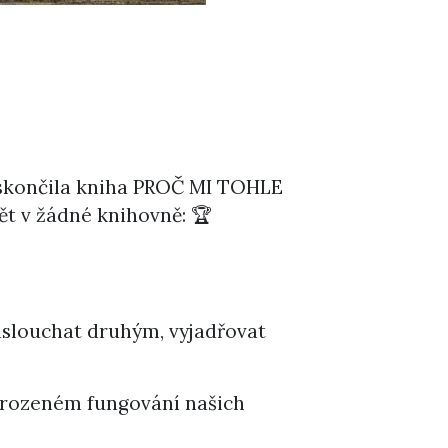
 skončila kniha PROČ MI TOHLE
t v žádné knihovně: 🏆
aslouchat druhým, vyjadřovat
řirozeném fungování našich