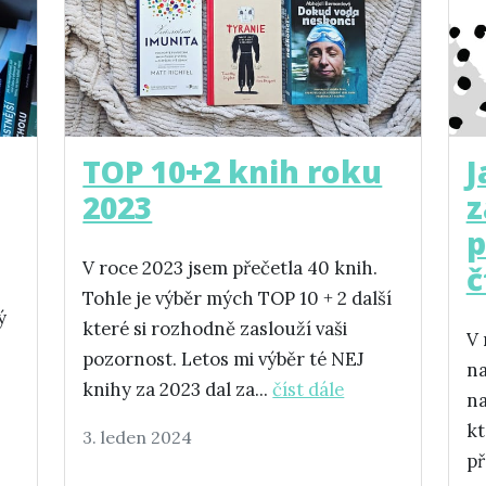
TOP 10+2 knih roku
J
2023
z
p
V roce 2023 jsem přečetla 40 knih.
č
Tohle je výběr mých TOP 10 + 2 další
ý
které si rozhodně zaslouží vaši
V 
pozornost. Letos mi výběr té NEJ
na
knihy za 2023 dal za...
číst dále
na
kt
3. leden 2024
př