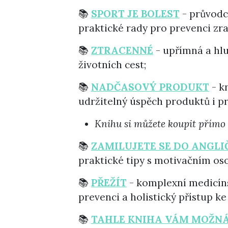
📚
SPORT JE BOLEST
- průvodc
praktické rady pro prevenci zra
📚
ZTRACENNÉ
- upřímná a hlu
životních cest;
📚
NADČASOVÝ PRODUKT
- k
udržitelný úspěch produktů i prá
Knihu si můžete koupit přímo 
📚
ZAMILUJETE SE DO ANGLI
praktické tipy s motivačním o
📚
PŘEŽÍT
- komplexní medicín
prevenci a holistický přístup ke
📚
TAHLE KNIHA VÁM MOŽNÁ