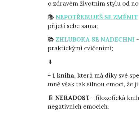
o zdravém životním stylu od n
📚
NEPOTŘEBUJEŠ SE ZMĚNIT
přijetí sebe sama;
📚
ZHLUBOKA SE NADECHNI
-
praktickými cvičeními;
⬇
+ 1 kniha,
která má díky své spe
mně však tak silnou emoci, že j
📔
NERADOST
- filozofická kn
negativních emocích.