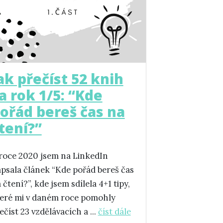
ak přečíst 52 knih
a rok 1/5: “Kde
ořád bereš čas na
tení?”
roce 2020 jsem na LinkedIn
psala článek “Kde pořád bereš čas
 čtení?”, kde jsem sdílela 4+1 tipy,
eré mi v daném roce pomohly
ečíst 23 vzdělávacích a ...
číst dále