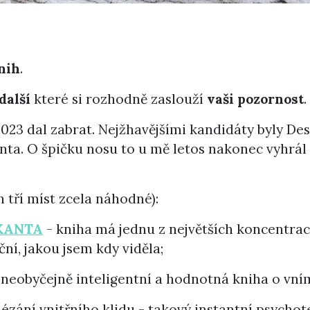
nih
.
 další
které si rozhodně zaslouží
vaši pozornost
.
2023 dal zabrat. Nejžhavějšími kandidáty byly De
nta. O špičku nosu to u mě letos nakonec vyhrál
 tří míst zcela náhodné):
KANTA
- kniha má jednu z největších koncentra
ní, jakou jsem kdy viděla;
 neobyčejně inteligentní a hodnotná kniha o vní
lézání vnitřního klidu - takový instantní psychot