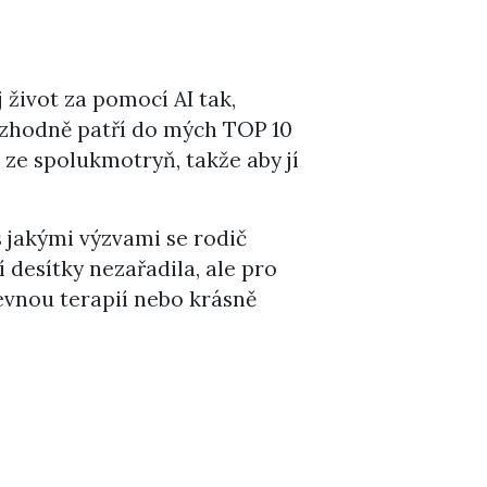
 život za pomocí AI tak,
rozhodně patří do mých TOP 10
 ze spolukmotryň, takže aby jí
 jakými výzvami se rodič
 desítky nezařadila, ale pro
levnou terapií nebo krásně