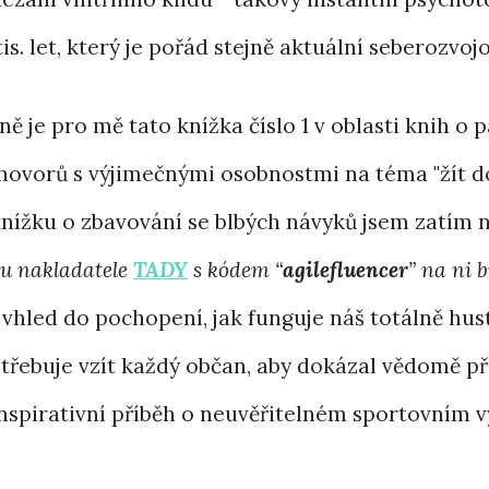
 tis. let, který je pořád stejně aktuální seberozv
ně je pro mě tato knížka číslo 1 v oblasti knih o p
hovorů s výjimečnými osobnostmi na téma "žít do
 knížku o zbavování se blbých návyků jsem zatím n
u nakladatele
TADY
s kódem
“
agilefluencer
” na ni 
ý vhled do pochopení, jak funguje náš totálně hus
 potřebuje vzít každý občan, aby dokázal vědomě p
inspirativní příběh o neuvěřitelném sportovním v