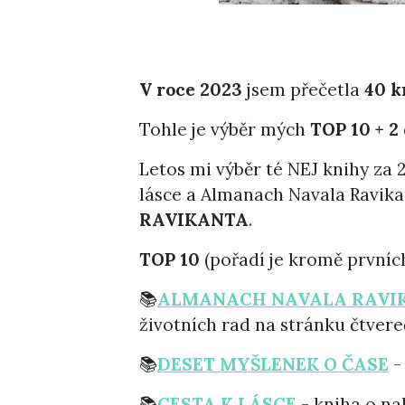
V roce 2023
jsem přečetla
40 k
Tohle je výběr mých
TOP 10
+ 2
Letos mi výběr té NEJ knihy za 
lásce a Almanach Navala Ravika
RAVIKANTA
.
TOP 10
(pořadí je kromě prvních
📚
ALMANACH NAVALA RAVI
životních rad na stránku čtvereč
📚
DESET MYŠLENEK O ČASE
-
📚
CESTA K LÁSCE
- kniha o na