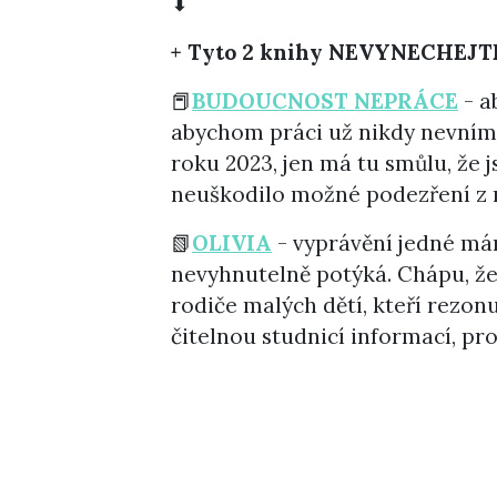
⬇
+ Tyto 2 knihy NEVYNECHEJT
📕
BUDOUCNOST NEPRÁCE
- a
abychom práci už nikdy nevnímal
roku 2023, jen má tu smůlu, že 
neuškodilo možné podezření z m
📗
OLIVIA
- vyprávění jedné má
nevyhnutelně potýká. Chápu, že 
rodiče malých dětí, kteří rezon
čitelnou studnicí informací, pr