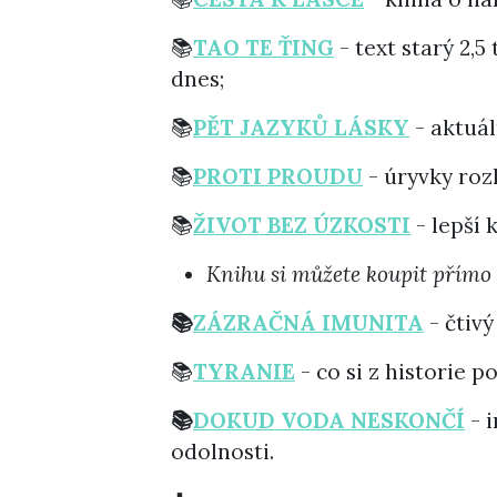
📚
TAO TE ŤING
- text starý 2,5
dnes;
📚
PĚT JAZYKŮ LÁSKY
- aktuál
📚
PROTI PROUDU
- úryvky roz
📚
ŽIVOT BEZ ÚZKOSTI
- lepší
Knihu si můžete koupit přímo 
📚
ZÁZRAČNÁ IMUNITA
- čtiv
📚
TYRANIE
- co si z historie
📚
DOKUD VODA NESKONČÍ
- 
odolnosti.