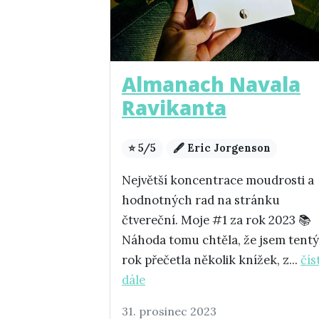
Almanach Navala
Ravikanta
⭐ 5/5
🖋️ Eric Jorgenson
Největší koncentrace moudrosti a
hodnotných rad na stránku
čtvereční. Moje #1 za rok 2023 📚
Náhoda tomu chtěla, že jsem tent
rok přečetla několik knížek, z...
čís
dále
31. prosinec 2023