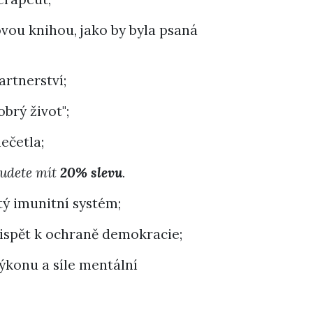
ojovou knihou, jako by byla psaná
artnerství;
brý život";
ečetla;
budete mít
20% slevu
.
tý imunitní systém;
řispět k ochraně demokracie;
ýkonu a síle mentální