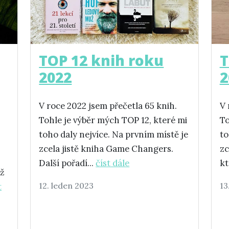
TOP 12 knih roku
T
2022
2
V roce 2022 jsem přečetla 65 knih.
V 
Tohle je výběr mých TOP 12, které mi
To
toho daly nejvíce. Na prvním místě je
to
zcela jistě kniha Game Changers.
zc
Další pořadí...
číst dále
kt
ýž
12. leden 2023
13
t