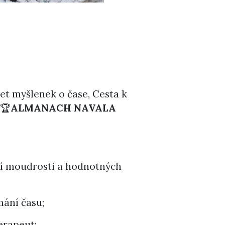
set myšlenek o čase, Cesta k
 🏆
ALMANACH NAVALA
cí moudrosti a hodnotných
mání času;
erapeut;