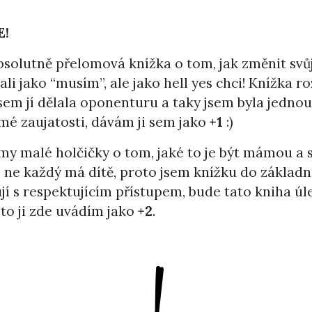
E!
bsolutně přelomová knížka o tom, jak změnit svůj
i jako “musím”, ale jako hell yes chci! Knížka 
jsem jí dělala oponenturu a taky jsem byla jednou
é zaujatosti, dávám ji sem jako
+1
:)
my malé holčičky o tom, jaké to je být mámou a s
ne každý má dítě, proto jsem knížku do základní
ují s respektujícím přístupem, bude tato kniha ú
oto ji zde uvádím jako
+2
.