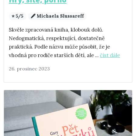
⭐ 5/5
🖋️ Michaela Slussareff
Skvěle zpracovaná kniha, klobouk dolů.
Nedogmatická, respektující, dostatečně
praktická. Podle názvu může působit, že je
vhodná pro rodiče starších dětí, ale ...
číst dále
26. prosinec 2023