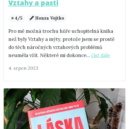
Vztahy a pasti
⭐ 4/5
🖋️ Honza Vojtko
Pro mě možná trochu hůře uchopitelná kniha
než byly Vztahy a mýty, protože jsem se prostě
do těch náročných vztahových problémů
neuměla vžít. Některé mi dokonce...
číst dále
4. srpen 2023