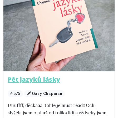
Pět jazyků lásky
⭐ 5/5
🖋️ Gary Chapman
Uuuffff, děckaaa, tohle je must read!! Och,
slyšela jsem o ní už od tolika lidí a vždycky jsem