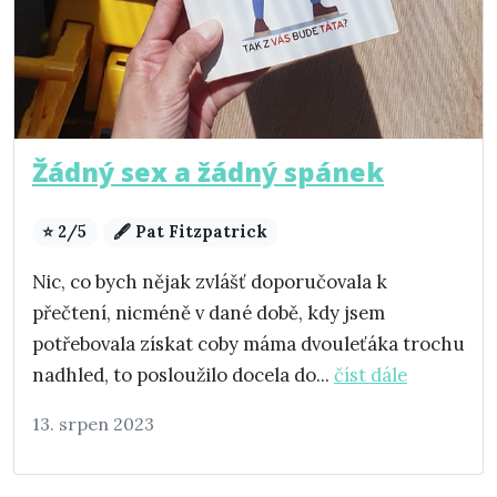
Žádný sex a žádný spánek
⭐ 2/5
🖋️ Pat Fitzpatrick
Nic, co bych nějak zvlášť doporučovala k
přečtení, nicméně v dané době, kdy jsem
potřebovala získat coby máma dvouleťáka trochu
nadhled, to posloužilo docela do...
číst dále
13. srpen 2023