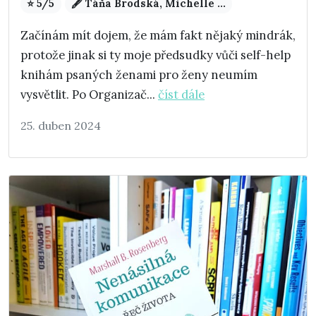
⭐ 5/5
🖋️ Táňa Brodská, Michelle ...
Začínám mít dojem, že mám fakt nějaký mindrák,
protože jinak si ty moje předsudky vůči self-help
knihám psaných ženami pro ženy neumím
vysvětlit. Po Organizač...
číst dále
25. duben 2024