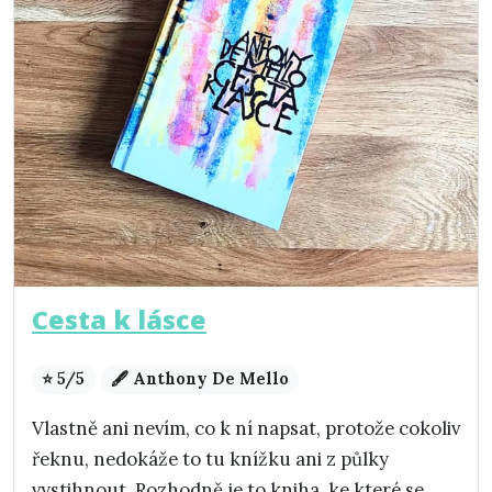
Cesta k lásce
⭐ 5/5
🖋️ Anthony De Mello
Vlastně ani nevím, co k ní napsat, protože cokoliv
řeknu, nedokáže to tu knížku ani z půlky
vystihnout. Rozhodně je to kniha, ke které se