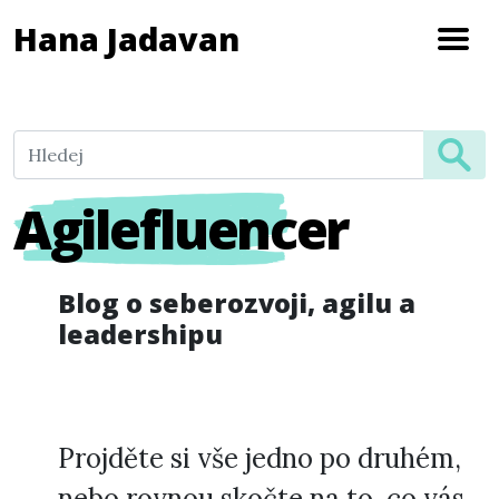
Hana Jadavan
Agilefluencer
Blog o seberozvoji, agilu a
leadershipu
Projděte si vše jedno po druhém,
nebo rovnou skočte na to, co vás