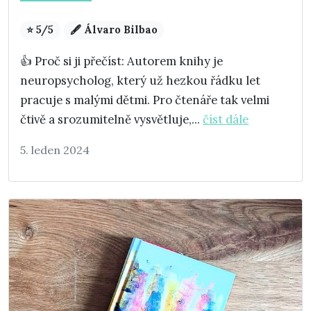
⭐ 5/5
🖋️ Álvaro Bilbao
👍 Proč si ji přečíst: Autorem knihy je
neuropsycholog, který už hezkou řádku let
pracuje s malými dětmi. Pro čtenáře tak velmi
čtivě a srozumitelně vysvětluje,...
číst dále
5. leden 2024