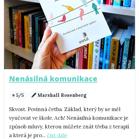
Nenásilná komunikace
⭐ 5/5
🖋️ Marshall Rosenberg
Skvost. Povinná četba. Základ, který by se měl
vyučovat ve škole. Ach! Nenásilná komunikace je
způsob mluvy, kterou můžete znát třeba z terapií
a která je pro...
číst dále