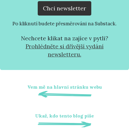
Chci newsletter
Po kliknutí budete přesměrováni na Substack.
Nechcete klikat na zajíce v pytli?
Prohlédněte si dřívější vydání
newsletteru.
Vem mě na hlavní stránku webu
Ukaž, kdo tento blog píše