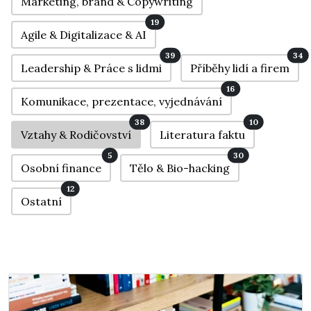
Marketing, brand & Copywriting
19
Agile & Digitalizace & AI
39
34
Leadership & Práce s lidmi
Příběhy lidí a firem
16
Komunikace, prezentace, vyjednávání
38
10
Vztahy & Rodičovství
Literatura faktu
5
30
Osobní finance
Tělo & Bio-hacking
12
Ostatní