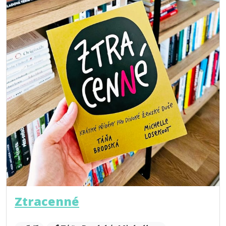
Ztracenné