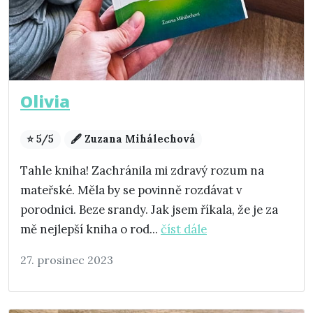
Olivia
⭐ 5/5
🖋️ Zuzana Mihálechová
Tahle kniha! Zachránila mi zdravý rozum na
mateřské. Měla by se povinně rozdávat v
porodnici. Beze srandy. Jak jsem říkala, že je za
mě nejlepší kniha o rod...
číst dále
27. prosinec 2023