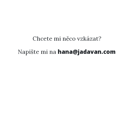
Chcete mi něco vzkázat?
hana@jadavan.com
Napište mi na
Pokud vám odpověď nepřijde hned, nemějte
žádné obavy! Na emaily obvykle odpovídám v
blocích, mezitím svůj čas trávím tvořením
hodnoty pro vás. Odpovím vždy nejpozději
do několika dnů.