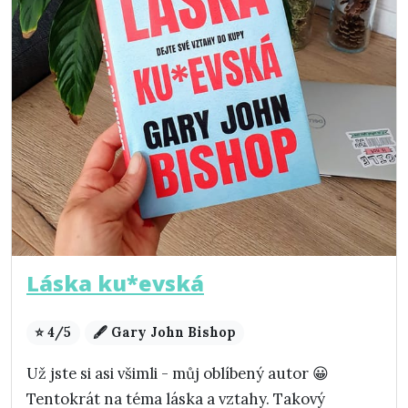
Láska ku*evská
⭐ 4/5
🖋️ Gary John Bishop
Už jste si asi všimli - můj oblíbený autor 😀
Tentokrát na téma láska a vztahy. Takový