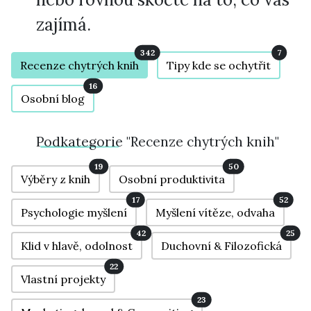
zajímá.
342
7
Recenze chytrých knih
Tipy kde se ochytřit
16
Osobní blog
Podkategorie
"Recenze chytrých knih"
19
50
Výběry z knih
Osobní produktivita
17
52
Psychologie myšlení
Myšlení vítěze, odvaha
42
25
Klid v hlavě, odolnost
Duchovní & Filozofická
22
Vlastní projekty
23