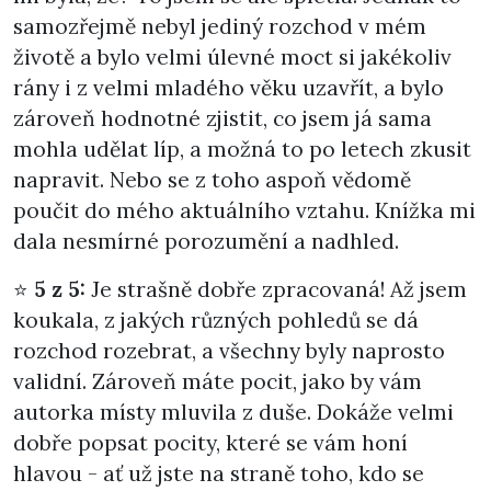
samozřejmě nebyl jediný rozchod v mém
životě a bylo velmi úlevné moct si jakékoliv
rány i z velmi mladého věku uzavřít, a bylo
zároveň hodnotné zjistit, co jsem já sama
mohla udělat líp, a možná to po letech zkusit
napravit. Nebo se z toho aspoň vědomě
poučit do mého aktuálního vztahu. Knížka mi
dala nesmírné porozumění a nadhled.
⭐
5 z 5:
Je strašně dobře zpracovaná! Až jsem
koukala, z jakých různých pohledů se dá
rozchod rozebrat, a všechny byly naprosto
validní. Zároveň máte pocit, jako by vám
autorka místy mluvila z duše. Dokáže velmi
dobře popsat pocity, které se vám honí
hlavou - ať už jste na straně toho, kdo se