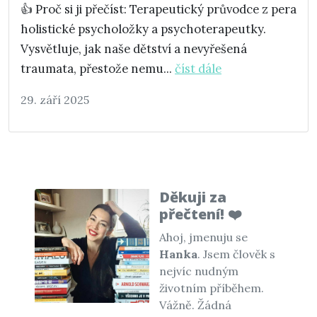
👍 Proč si ji přečíst: Terapeutický průvodce z pera
holistické psycholožky a psychoterapeutky.
Vysvětluje, jak naše dětství a nevyřešená
traumata, přestože nemu...
číst dále
29. září 2025
Děkuji za
přečtení! ❤️
Ahoj, jmenuju se
Hanka
. Jsem člověk s
nejvíc nudným
životním příběhem.
Vážně. Žádná