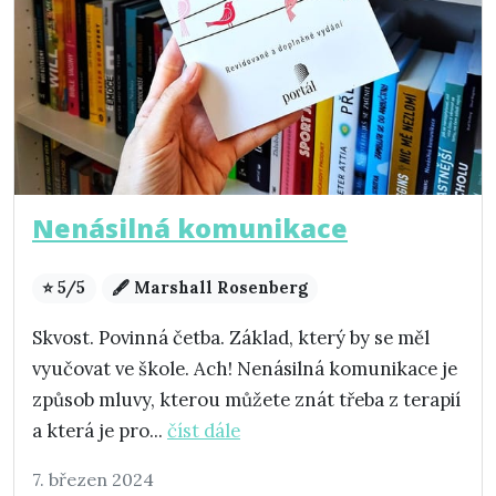
Nenásilná komunikace
⭐ 5/5
🖋️ Marshall Rosenberg
Skvost. Povinná četba. Základ, který by se měl
vyučovat ve škole. Ach! Nenásilná komunikace je
způsob mluvy, kterou můžete znát třeba z terapií
a která je pro...
číst dále
7. březen 2024