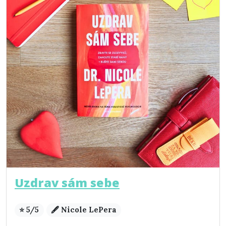
Uzdrav sám sebe
⭐ 5/5
🖋️ Nicole LePera