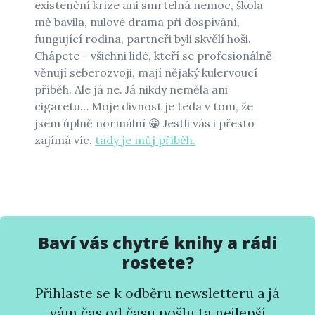
existenční krize ani smrtelná nemoc, škola
mě bavila, nulové drama při dospívání,
fungující rodina, partneři byli skvělí hoši.
Chápete - všichni lidé, kteří se profesionálně
věnují seberozvoji, mají nějaký kulervoucí
příběh. Ale já ne. Já nikdy neměla ani
cigaretu… Moje divnost je teda v tom, že
jsem úplně normální 😀 Jestli vás i přesto
zajímá víc,
tady je můj příběh.
Baví vás chytré knihy a rádi
rostete?
Přihlaste se k odběru newsletteru a já
vám čas od času pošlu ta nejlepší