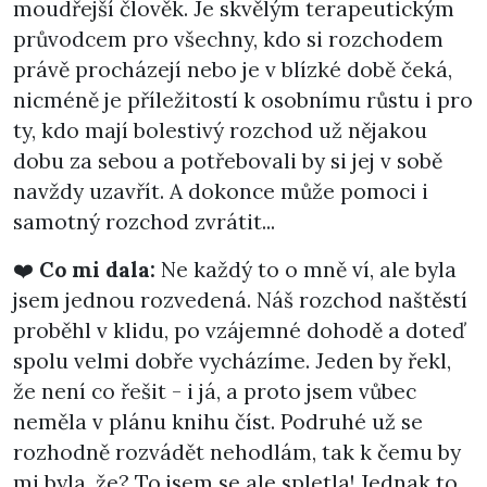
moudřejší člověk. Je skvělým terapeutickým
průvodcem pro všechny, kdo si rozchodem
právě procházejí nebo je v blízké době čeká,
nicméně je příležitostí k osobnímu růstu i pro
ty, kdo mají bolestivý rozchod už nějakou
dobu za sebou a potřebovali by si jej v sobě
navždy uzavřít. A dokonce může pomoci i
samotný rozchod zvrátit...
❤️
Co mi dala:
Ne každý to o mně ví, ale byla
jsem jednou rozvedená. Náš rozchod naštěstí
proběhl v klidu, po vzájemné dohodě a doteď
spolu velmi dobře vycházíme. Jeden by řekl,
že není co řešit - i já, a proto jsem vůbec
neměla v plánu knihu číst. Podruhé už se
rozhodně rozvádět nehodlám, tak k čemu by
mi byla, že? To jsem se ale spletla! Jednak to