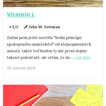
Vitamín L
⭐ 5/5
🖋️ John M. Gottman
Zatím jsem ještě nečetla "Sedm principů
spokojeného manželství" od stejnojmenných
autorů, takže teď budou ty mé první dojmy
takové polovičaté, ale věřím, že do ...
číst dále
25. červen 2024