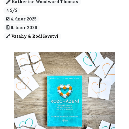
🖋️ Katherine Woodward Thomas
⭐ 5/5
☑️️ 4. únor 2025
🗓️ 6. únor 2026
🔗
Vztahy & Rodičovství