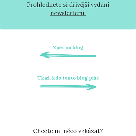
Prohlédněte si dřívější vydání
newsletteru.
Zpět na blog
Ukaž, kdo tento blog píše
Chcete mi něco vzkázat?