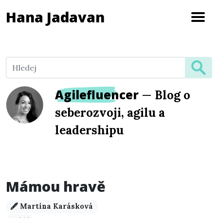
Hana Jadavan
Agilefluencer
—
Blog o
seberozvoji, agilu a
leadershipu
Mámou hravě
🖋️ Martina Karásková