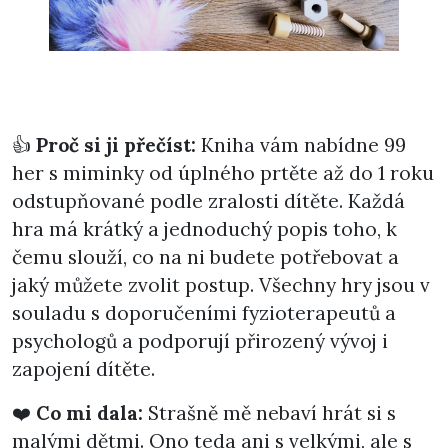
👍
Proč si ji přečíst:
Kniha vám nabídne 99
her s miminky od úplného prtěte až do 1 roku
odstupňované podle zralosti dítěte. Každá
hra má krátký a jednoduchý popis toho, k
čemu slouží, co na ni budete potřebovat a
jaký můžete zvolit postup. Všechny hry jsou v
souladu s doporučeními fyzioterapeutů a
psychologů a podporují přirozený vývoj i
zapojení dítěte.
❤️
Co mi dala:
Strašně mě nebaví hrát si s
malými dětmi. Ono teda ani s velkými, ale s