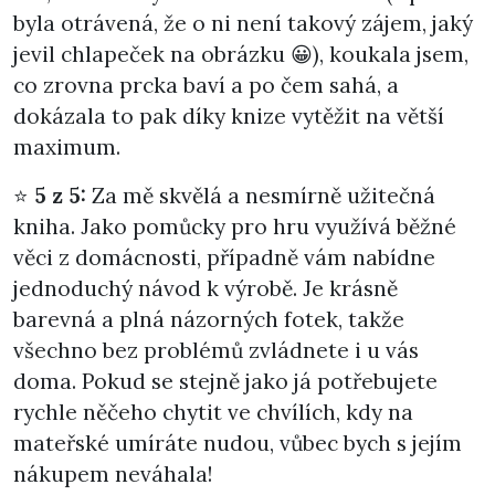
byla otrávená, že o ni není takový zájem, jaký
jevil chlapeček na obrázku 😀), koukala jsem,
co zrovna prcka baví a po čem sahá, a
dokázala to pak díky knize vytěžit na větší
maximum.
⭐
5 z 5:
Za mě skvělá a nesmírně užitečná
kniha. Jako pomůcky pro hru využívá běžné
věci z domácnosti, případně vám nabídne
jednoduchý návod k výrobě. Je krásně
barevná a plná názorných fotek, takže
všechno bez problémů zvládnete i u vás
doma. Pokud se stejně jako já potřebujete
rychle něčeho chytit ve chvílích, kdy na
mateřské umíráte nudou, vůbec bych s jejím
nákupem neváhala!