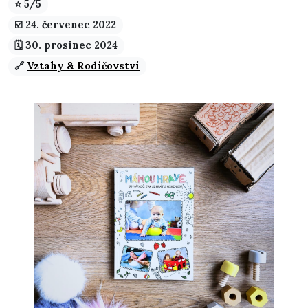
⭐ 5/5
☑️️ 24. červenec 2022
🗓️ 30. prosinec 2024
🔗
Vztahy & Rodičovství