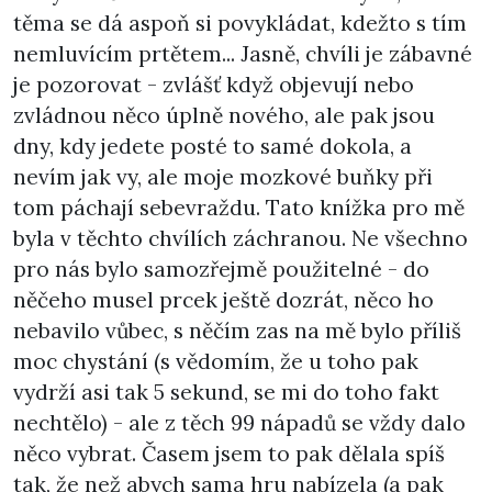
těma se dá aspoň si povykládat, kdežto s tím
nemluvícím prtětem... Jasně, chvíli je zábavné
je pozorovat - zvlášť když objevují nebo
zvládnou něco úplně nového, ale pak jsou
dny, kdy jedete posté to samé dokola, a
nevím jak vy, ale moje mozkové buňky při
tom páchají sebevraždu. Tato knížka pro mě
byla v těchto chvílích záchranou. Ne všechno
pro nás bylo samozřejmě použitelné - do
něčeho musel prcek ještě dozrát, něco ho
nebavilo vůbec, s něčím zas na mě bylo příliš
moc chystání (s vědomím, že u toho pak
vydrží asi tak 5 sekund, se mi do toho fakt
nechtělo) - ale z těch 99 nápadů se vždy dalo
něco vybrat. Časem jsem to pak dělala spíš
tak, že než abych sama hru nabízela (a pak