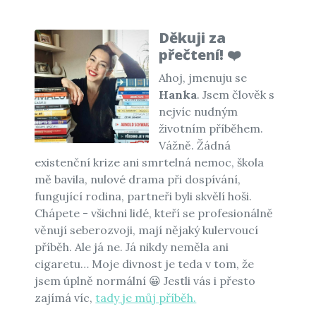
Děkuji za
přečtení! ❤️
Ahoj, jmenuju se
Hanka
. Jsem člověk s
nejvíc nudným
životním příběhem.
Vážně. Žádná
existenční krize ani smrtelná nemoc, škola
mě bavila, nulové drama při dospívání,
fungující rodina, partneři byli skvělí hoši.
Chápete - všichni lidé, kteří se profesionálně
věnují seberozvoji, mají nějaký kulervoucí
příběh. Ale já ne. Já nikdy neměla ani
cigaretu… Moje divnost je teda v tom, že
jsem úplně normální 😀 Jestli vás i přesto
zajímá víc,
tady je můj příběh.