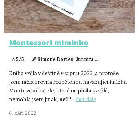
Montessori miminko
⭐ 5/5
🖋️ Simone Davies, Junnifa ...
Kniha vyšla v češtině v srpnu 2022, a protože
jsem měla zrovna rozečtenou navazující knížku
Montessori batole, která mi přišla skvělá,
nemohla jsem jinak, než "...
číst dále
6. září 2022