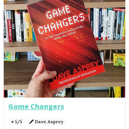
Game Changers
⭐ 5/5
🖋️ Dave Asprey