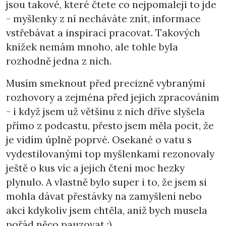
jsou takové, které čtete co nejpomaleji to jde
- myšlenky z ní necháváte znít, informace
vstřebávat a inspiraci pracovat. Takových
knížek nemám mnoho, ale tohle byla
rozhodně jedna z nich.
Musím smeknout před precizně vybranými
rozhovory a zejména před jejich zpracováním
- i když jsem už většinu z nich dříve slyšela
přímo z podcastu, přesto jsem měla pocit, že
je vidím úplně poprvé. Osekané o vatu s
vydestilovanými top myšlenkami rezonovaly
ještě o kus víc a jejich čtení moc hezky
plynulo. A vlastně bylo super i to, že jsem si
mohla dávat přestávky na zamyšlení nebo
akci kdykoliv jsem chtěla, aniž bych musela
pořád něco pauzovat :)