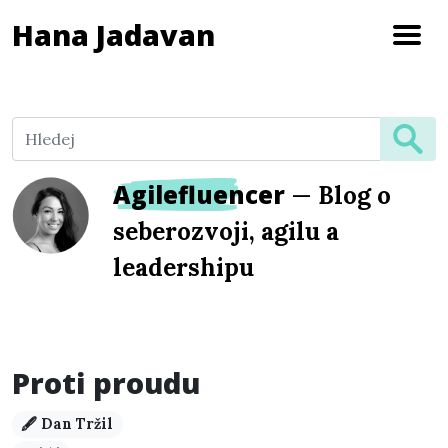
Hana Jadavan
Agilefluencer
—
Blog o
seberozvoji, agilu a
leadershipu
Proti proudu
🖋️ Dan Tržil