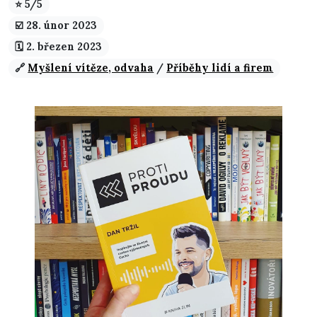
⭐ 5/5
☑️️ 28. únor 2023
🗓️ 2. březen 2023
🔗
Myšlení vítěze, odvaha
/
Příběhy lidí a firem