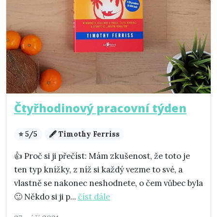
Čtyřhodinový pracovní týden
⭐ 5/5
🖋️ Timothy Ferriss
👍 Proč si ji přečíst: Mám zkušenost, že toto je
ten typ knížky, z níž si každý vezme to své, a
vlastně se nakonec neshodnete, o čem vůbec byla
🙂 Někdo si ji p...
číst dále