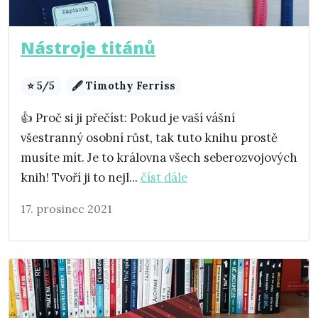
Nástroje titánů
⭐ 5/5
🖋️ Timothy Ferriss
👍 Proč si ji přečíst: Pokud je vaší vášní
všestranný osobní růst, tak tuto knihu prostě
musíte mít. Je to královna všech seberozvojových
knih! Tvoří ji to nejl...
číst dále
17. prosinec 2021