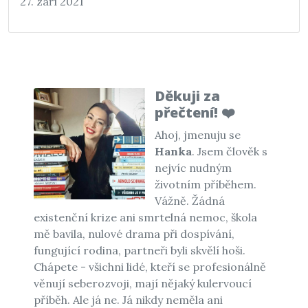
27. září 2021
Děkuji za
přečtení! ❤️
Ahoj, jmenuju se
Hanka
. Jsem člověk s
nejvíc nudným
životním příběhem.
Vážně. Žádná
existenční krize ani smrtelná nemoc, škola
mě bavila, nulové drama při dospívání,
fungující rodina, partneři byli skvělí hoši.
Chápete - všichni lidé, kteří se profesionálně
věnují seberozvoji, mají nějaký kulervoucí
příběh. Ale já ne. Já nikdy neměla ani