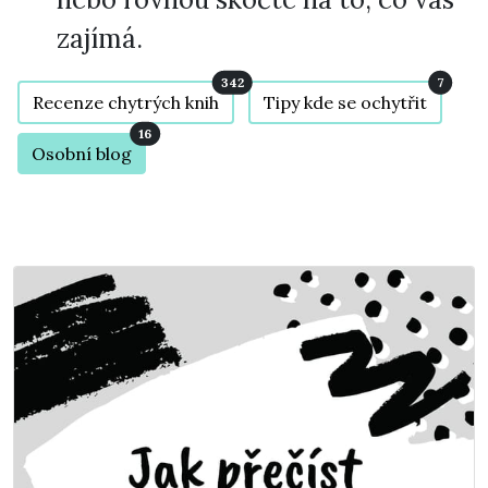
zajímá.
342
7
Recenze chytrých knih
Tipy kde se ochytřit
16
Osobní blog