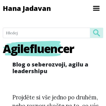
Hana Jadavan
Agilefluencer
Blog o seberozvoji, agilu a
leadershipu
Projděte si vše jedno po druhém,
nebo rovnou skočte na to, co vás