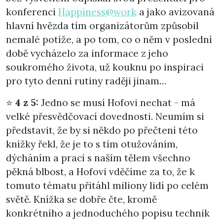
konferenci
Happiness@work
a jako avizovaná
hlavní hvězda tím organizátorům způsobil
nemalé potíže, a po tom, co o něm v poslední
době vycházelo za informace z jeho
soukromého života, už kouknu po inspiraci
pro tyto denní rutiny raději jinam…
⭐
4 z 5:
Jedno se musí Hofovi nechat - má
velké přesvědčovací dovednosti. Neumím si
představit, že by si někdo po přečtení této
knížky řekl, že je to s tím otužováním,
dýcháním a prací s naším tělem všechno
pěkná blbost, a Hofovi vděčíme za to, že k
tomuto tématu přitáhl miliony lidí po celém
světě. Knížka se dobře čte, kromě
konkrétního a jednoduchého popisu technik