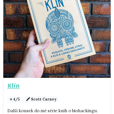
Klín
⭐ 4/5
🖋️ Scott Carney
Další kousek do mé série knih o biohackingu.