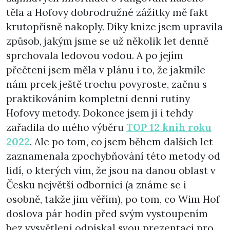
těla a Hofovy dobrodružné zážitky mě fakt
krutopřísně nakoply. Díky knize jsem upravila
způsob, jakým jsme se už několik let denně
sprchovala ledovou vodou. A po jejím
přečtení jsem měla v plánu i to, že jakmile
nám prcek ještě trochu povyroste, začnu s
praktikováním kompletní denní rutiny
Hofovy metody. Dokonce jsem ji i tehdy
zařadila do mého výběru
TOP 12 knih roku
2022
. Ale po tom, co jsem během dalších let
zaznamenala zpochybňování této metody od
lidí, o kterých vím, že jsou na danou oblast v
Česku největší odborníci (a známe se i
osobně, takže jim věřím), po tom, co Wim Hof
doslova pár hodin před svým vystoupením
bez vysvětlení odpískal svou prezentaci pro