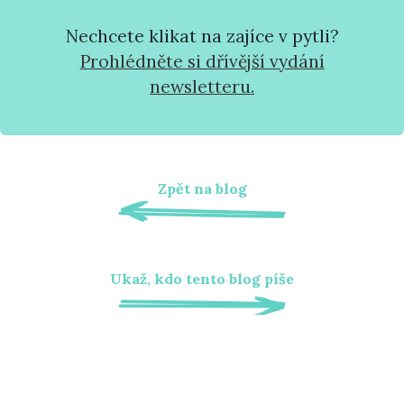
Nechcete klikat na zajíce v pytli?
Prohlédněte si dřívější vydání
newsletteru.
Zpět na blog
Ukaž, kdo tento blog píše