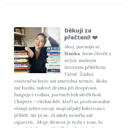
Děkuji za
přečtení! ❤️
Ahoj, jmenuju se
Hanka
. Jsem člověk s
nejvíc nudným
životním příběhem.
Vážně. Žádná
existenční krize ani smrtelná nemoc, škola
mě bavila, nulové drama při dospívání,
fungující rodina, partneři byli skvělí hoši.
Chápete - všichni lidé, kteří se profesionálně
věnují seberozvoji, mají nějaký kulervoucí
příběh. Ale já ne. Já nikdy neměla ani
cigaretu… Moje divnost je teda v tom, že