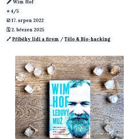
🖋️ Wim Hof
⭐ 4/5
☑️️ 17. srpen 2022
🗓️ 2. březen 2025
🔗
Příběhy lidí a firem
/
Tělo & Bio-hacking