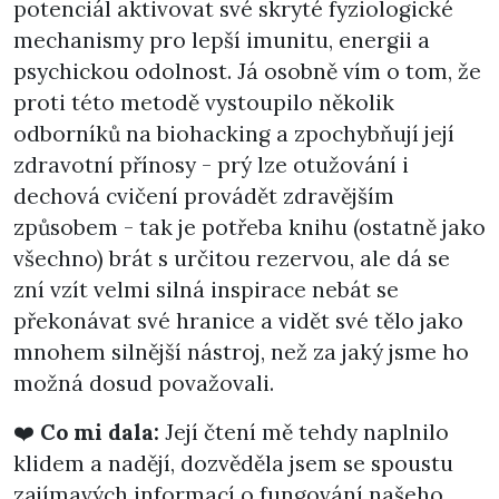
potenciál aktivovat své skryté fyziologické
mechanismy pro lepší imunitu, energii a
psychickou odolnost. Já osobně vím o tom, že
proti této metodě vystoupilo několik
odborníků na biohacking a zpochybňují její
zdravotní přínosy - prý lze otužování i
dechová cvičení provádět zdravějším
způsobem - tak je potřeba knihu (ostatně jako
všechno) brát s určitou rezervou, ale dá se
zní vzít velmi silná inspirace nebát se
překonávat své hranice a vidět své tělo jako
mnohem silnější nástroj, než za jaký jsme ho
možná dosud považovali.
❤️
Co mi dala:
Její čtení mě tehdy naplnilo
klidem a nadějí, dozvěděla jsem se spoustu
zajímavých informací o fungování našeho