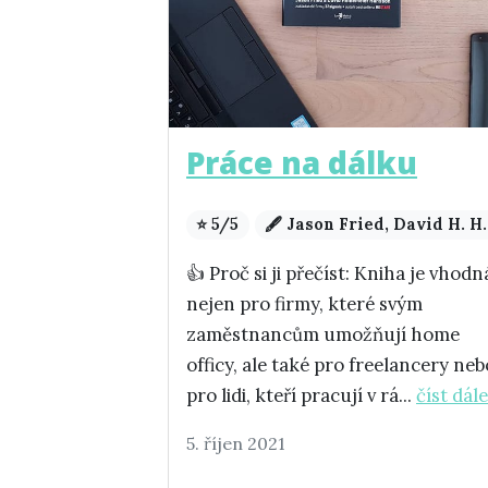
Práce na dálku
⭐ 5/5
🖋️ Jason Fried, David H. H.
👍 Proč si ji přečíst: Kniha je vhodn
nejen pro firmy, které svým
zaměstnancům umožňují home
officy, ale také pro freelancery neb
pro lidi, kteří pracují v rá...
číst dále
5. říjen 2021