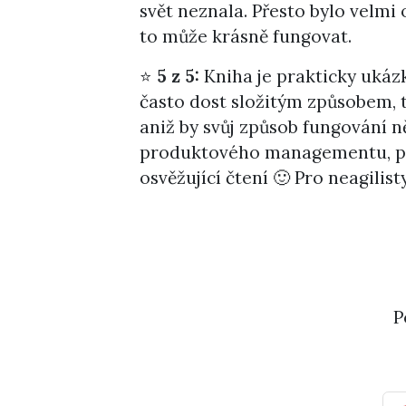
svět neznala. Přesto bylo velmi os
to může krásně fungovat.
⭐
5 z 5:
Kniha je prakticky ukázk
často dost složitým způsobem, t
aniž by svůj způsob fungování ně
produktového managementu, pře
osvěžující čtení 🙂 Pro neagili
P