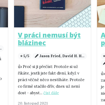
V práci nemusí být
A
blázinec
p
..
⭐ 5/5
🖋️ Jason Fried, David H. H...
⭐
á

👍 Proč si ji přečíst: Protože si už
říkáte, jestli jste fakt divní, když v
👍
o
práci věčně něco nestíháte. Protože
za
co firmě stačilo dřív, dnes už není
je
dost - abyst...
číst dále
ni
za
20. listopad 2021