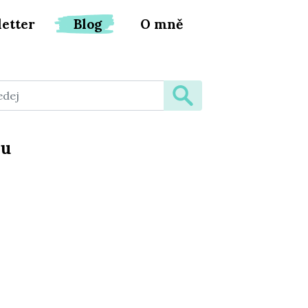
etter
Blog
O mně
pu