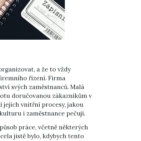
organizovat, a že to vždy
firemního řízení. Firma
ství svých zaměstnanců. Malá
hodnotu doručovanou zákazníkům v
jejich vnitřní procesy, jakou
í kulturu i zaměstnance pečují.
způsob práce, včetně některých
ela jistě bylo, kdybych tento