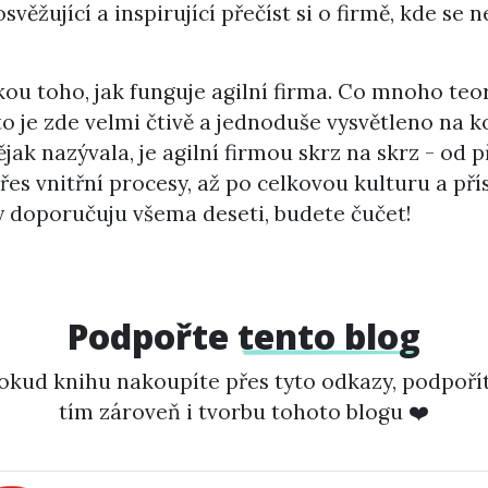
věžující a inspirující přečíst si o firmě, kde se ne
ou toho, jak funguje agilní firma. Co mnoho teor
o je zde velmi čtivě a jednoduše vysvětleno na k
jak nazývala, je agilní firmou skrz na skrz - od
s vnitřní procesy, až po celkovou kulturu a př
sty doporučuju všema deseti, budete čučet!
Podpořte
tento blog
okud knihu nakoupíte přes tyto odkazy, podpoří
tím zároveň i tvorbu tohoto blogu ❤️