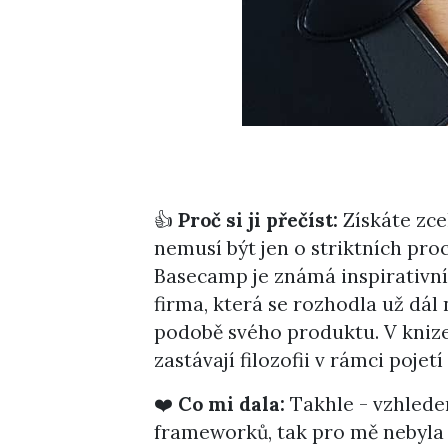
👍
Proč si ji přečíst:
Získáte zcel
nemusí být jen o striktních pro
Basecamp je známá inspirativní
firma, která se rozhodla už dál
podobě svého produktu. V knize 
zastávají filozofii v rámci poje
❤️
Co mi dala:
Takhle - vzhledem
frameworků, tak pro mě nebyla t