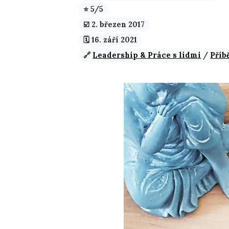
⭐ 5/5
☑️️ 2. březen 2017
🗓️ 16. září 2021
🔗
Leadership & Práce s lidmi
/
Příb