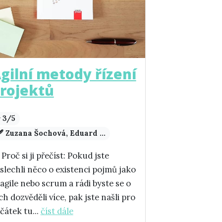
gilní metody řízení
rojektů
 3/5
️ Zuzana Šochová, Eduard ...
 Proč si ji přečíst: Pokud jste
slechli něco o existenci pojmů jako
 agile nebo scrum a rádi byste se o
ch dozvěděli více, pak jste našli pro
čátek tu...
číst dále