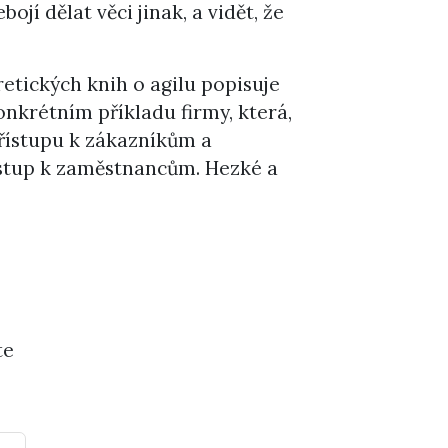
bojí dělat věci jinak, a vidět, že
etických knih o agilu popisuje
onkrétním příkladu firmy, která,
 přístupu k zákazníkům a
ístup k zaměstnancům. Hezké a
te