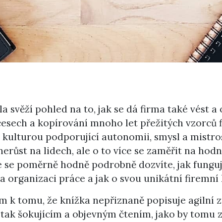
a svěží pohled na to, jak se dá firma také vést a 
cesech a kopírování mnoho let přežitých vzorců 
 kulturou podporující autonomii, smysl a mistro
 nerůst na lidech, ale o to více se zaměřit na 
se poměrně hodně podrobně dozvíte, jak fungují 
tí a organizaci práce a jak o svou unikátní firemn
 k tomu, že knížka nepřiznaně popisuje agilní 
ak šokujícím a objevným čtením, jako by tomu zc