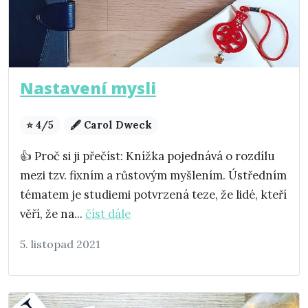
Nastavení mysli
⭐ 4/5
🖋️ Carol Dweck
👍 Proč si ji přečíst: Knížka pojednává o rozdílu
mezi tzv. fixním a růstovým myšlením. Ústředním
tématem je studiemi potvrzená teze, že lidé, kteří
věří, že na...
číst dále
5. listopad 2021