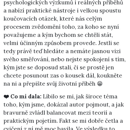
psychologických výzkumů i reálných příběhů
a nabízí praktické nástroje i velkou spoustu
koučovacích otázek, které nás celým
procesem zvědomění toho, za koho se nyní
považujeme a kým bychom se chtěli stát,
velmi účinným způsobem provede. Jestli se
tedy právě teď hledáte a nemáte jasnou vizi
svého směřování, nebo nejste spokojení s tím,
kým jste se doposud stali, či se prostě jen
chcete posunout zas o kousek dál, koukněte
na ni a přepište svůj životní příběh 😁
❤️ Co mi dala:
Líbilo se mi, jak široce téma
toho, kým jsme, dokázal autor pojmout, a jak
bravurně zvládl balancovat mezi teorií a
praktickým pojetím. Fakt se mi dobře četla a
cvičení z ní mě moc bavila. Ve výsledku to