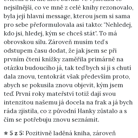
nejsilnější, co ve mně z celé knihy rezonovalo,
byla její hlavní message, kterou jsem si sama
pro sebe přeformulovala asi takto: "Nehledej,
kdo jsi, hledej, kým se chceš stát". To má
obrovskou sílu. Zároveň musím teď s
odstupem času dodat, že jak jsem se při
prvním čtení knížky zaměřila primárně na
otázku budoucího já, tak teď bych si ji s chutí
dala znovu, tentokrát však především proto,
abych se pokusila znovu objevit, kým jsem
teď. První roky mateřství totiž dají svou
intenzitou našemu já docela na frak a já bych
ráda zjistila, co z původní Hanky zůstalo a s
čím se potřebuju znovu seznámit.
⭐ 5 z 5:
Pozitivně laděná kniha, zároveň