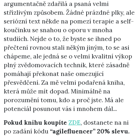
argumentačně zdařilá a psaná velmi
střízlivým způsobem. Žádné prázdné plky, ale
seriózní text někde na pomezí terapie a self-
koučinku se snahou o oporu v mnoha
studiích. Nejde o to, že byste se ihned po
přečtení rovnou stali někým jiným, to se asi
chápeme, ale jedná se o velmi kvalitní výkop
plný zvědomovacích technik, které zásadně
pomáhají překonat naše omezující
přesvědčení. Za mě velmi podařená kniha,
která může mít dopad. Minimálně na
porozumění tomu, kdo a proč jste. Má ale
potenciál posunout vás i mnohem dál...
Pokud knihu koupíte
ZDE
, dostanete na ni
po zadání kódu
“agilefluencer” 20% slevu.