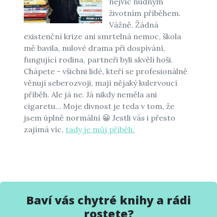
nejvíc nudným
životním příběhem.
Vážně. Žádná
existenční krize ani smrtelná nemoc, škola
mě bavila, nulové drama při dospívání,
fungující rodina, partneři byli skvělí hoši.
Chápete - všichni lidé, kteří se profesionálně
věnují seberozvoji, mají nějaký kulervoucí
příběh. Ale já ne. Já nikdy neměla ani
cigaretu… Moje divnost je teda v tom, že
jsem úplně normální 😀 Jestli vás i přesto
zajímá víc,
tady je můj příběh.
Baví vás chytré knihy a rádi
rostete?