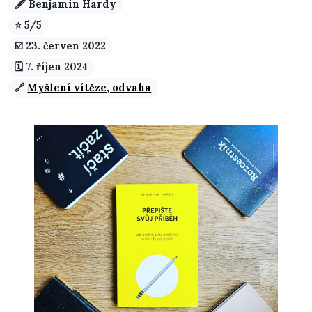
🖋️ Benjamin Hardy
⭐ 5/5
☑️️ 23. červen 2022
🗓️ 7. říjen 2024
🔗
Myšlení vítěze, odvaha