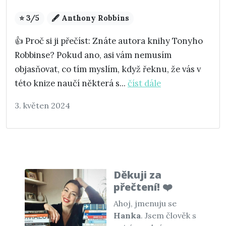
⭐ 3/5
🖋️ Anthony Robbins
👍 Proč si ji přečíst: Znáte autora knihy Tonyho
Robbinse? Pokud ano, asi vám nemusím
objasňovat, co tím myslím, když řeknu, že vás v
této knize naučí některá s...
číst dále
3. květen 2024
Děkuji za
přečtení! ❤️
Ahoj, jmenuju se
Hanka
. Jsem člověk s