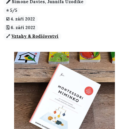
🖋️ Simone Davies, Junnifa Uzodike
⭐ 5/5
☑️️ 4. září 2022
🗓️ 6. září 2022
🔗
Vztahy & Rodičovství