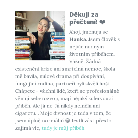
Děkuji za
přečtení! ❤️
Ahoj, jmenuju se
Hanka
. Jsem člověk s
nejvíc nudným
životním příběhem.
Vážně. Žádná
existenční krize ani smrtelná nemoc, škola
mě bavila, nulové drama při dospívání,
fungující rodina, partneři byli skvělí hoši.
Chápete - všichni lidé, kteří se profesionálně
věnují seberozvoji, mají nějaký kulervoucí
příběh. Ale já ne. Já nikdy neměla ani
cigaretu… Moje divnost je teda v tom, že
jsem úplně normální 😀 Jestli vás i přesto
zajímá víc,
tady je můj příběh.