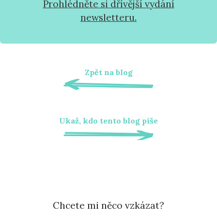
Prohlédněte si dřívější vydání
newsletteru.
Zpět na blog
Ukaž, kdo tento blog píše
Chcete mi něco vzkázat?