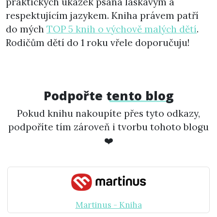
praktických ukázek psaná laskavým a
respektujícím jazykem. Kniha právem patří
do mých
TOP 5 knih o výchově malých dětí
.
Rodičům dětí do 1 roku vřele doporučuju!
Podpořte
tento blog
Pokud knihu nakoupíte přes tyto odkazy,
podpoříte tím zároveň i tvorbu tohoto blogu
❤️
Martinus - Kniha