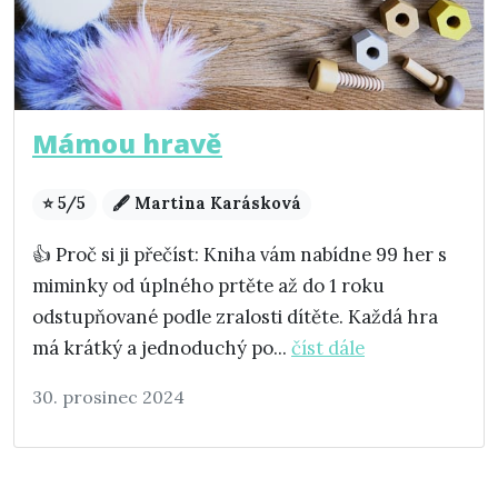
Mámou hravě
⭐ 5/5
🖋️ Martina Karásková
👍 Proč si ji přečíst: Kniha vám nabídne 99 her s
miminky od úplného prtěte až do 1 roku
odstupňované podle zralosti dítěte. Každá hra
má krátký a jednoduchý po...
číst dále
30. prosinec 2024