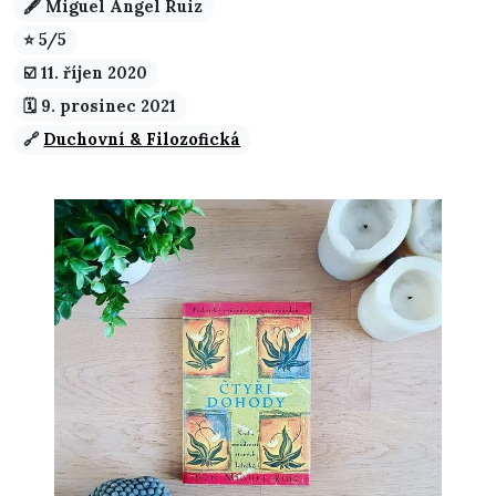
🖋️ Miguel Ángel Ruiz
⭐ 5/5
☑️️ 11. říjen 2020
🗓️ 9. prosinec 2021
🔗
Duchovní & Filozofická