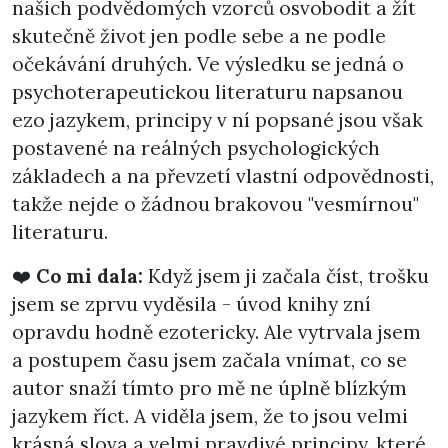
našich podvědomých vzorců osvobodit a žít
skutečně život jen podle sebe a ne podle
očekávání druhých. Ve výsledku se jedná o
psychoterapeutickou literaturu napsanou
ezo jazykem, principy v ní popsané jsou však
postavené na reálných psychologických
základech a na převzetí vlastní odpovědnosti,
takže nejde o žádnou brakovou "vesmírnou"
literaturu.
❤️
Co mi dala:
Když jsem ji začala číst, trošku
jsem se zprvu vyděsila - úvod knihy zní
opravdu hodně ezotericky. Ale vytrvala jsem
a postupem času jsem začala vnímat, co se
autor snaží tímto pro mě ne úplně blízkým
jazykem říct. A viděla jsem, že to jsou velmi
krásná slova a velmi pravdivé principy, které