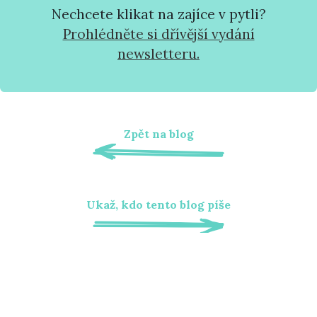
Nechcete klikat na zajíce v pytli?
Prohlédněte si dřívější vydání
newsletteru.
Zpět na blog
Ukaž, kdo tento blog píše