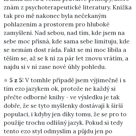
znám z psychoterapeutické literatury. Knížka
tak pro mě nakonec byla nečekaným
pohlazením a prostorem pro hluboké
zamyšlení. Nad sebou, nad tím, kde jsem na
sebe moc přísná, kde sama sebe limituju, kde
se nemám dost ráda. Fakt se mi moc líbila a
těším se, až se k ní za pár let znovu vrátím, a
najdu si v ní zase nové úhly pohledu.
⭐
5 z 5:
V tomhle případě jsem výjimečně i s
tím ezo jazykem ok, protože ne každý si
přečte odborné knihy - ve výsledku je tak
dobře, že se tyto myšlenky dostávají k širší
populaci, i kdyby jen díky tomu, že se pro to
použije trochu odlišný jazyk. Pokud si tedy
tento ezo styl odmyslím a půjdu jen po