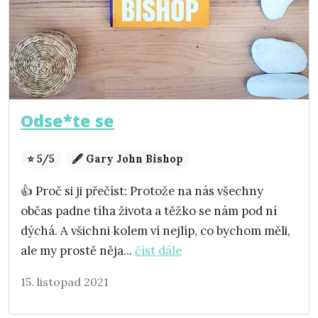
Odse*te se
⭐ 5/5
🖋️ Gary John Bishop
👍 Proč si ji přečíst: Protože na nás všechny
občas padne tíha života a těžko se nám pod ní
dýchá. A všichni kolem ví nejlíp, co bychom měli,
ale my prostě něja...
číst dále
15. listopad 2021