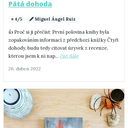
Pátá dohoda
⭐ 4/5
🖋️ Miguel Ángel Ruiz
👍 Proč si ji přečíst: První polovina knihy byla
zopakováním informací z předchozí knížky Čtyři
dohody, budu tedy citovat úryvek z recenze,
kterou jsem k ní nap...
číst dále
26. duben 2022