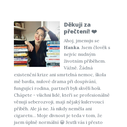
Děkuji za
přečtení! ❤️
Ahoj, jmenuju se
Hanka
. Jsem člověk s
nejvíc nudným
životním příběhem.
Vážně. Žádná
existenční krize ani smrtelná nemoc, škola
mě bavila, nulové drama při dospívání,
fungující rodina, partneři byli skvělí hoši.
Chápete - všichni lidé, kteří se profesionálně
věnují seberozvoji, mají nějaký kulervoucí
příběh. Ale já ne. Já nikdy neměla ani
cigaretu… Moje divnost je teda v tom, že
jsem úplně normální 😀 Jestli vás i přesto