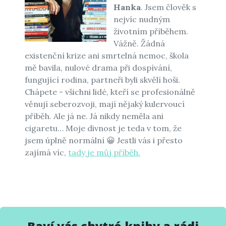
Hanka
. Jsem člověk s
nejvíc nudným
životním příběhem.
Vážně. Žádná
existenční krize ani smrtelná nemoc, škola
mě bavila, nulové drama při dospívání,
fungující rodina, partneři byli skvělí hoši.
Chápete - všichni lidé, kteří se profesionálně
věnují seberozvoji, mají nějaký kulervoucí
příběh. Ale já ne. Já nikdy neměla ani
cigaretu… Moje divnost je teda v tom, že
jsem úplně normální 😀 Jestli vás i přesto
zajímá víc,
tady je můj příběh.
Baví vás chytré knihy a rádi