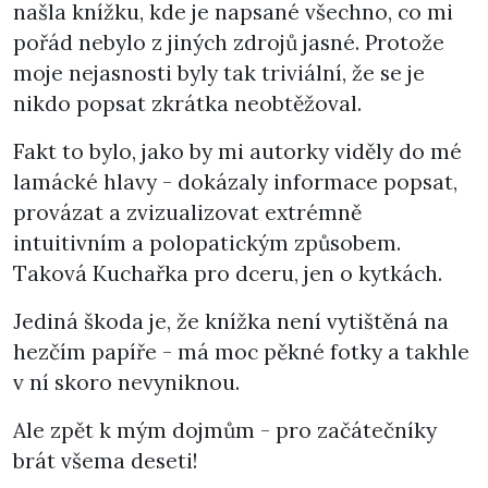
našla knížku, kde je napsané všechno, co mi
pořád nebylo z jiných zdrojů jasné. Protože
moje nejasnosti byly tak triviální, že se je
nikdo popsat zkrátka neobtěžoval.
Fakt to bylo, jako by mi autorky viděly do mé
lamácké hlavy - dokázaly informace popsat,
provázat a zvizualizovat extrémně
intuitivním a polopatickým způsobem.
Taková Kuchařka pro dceru, jen o kytkách.
Jediná škoda je, že knížka není vytištěná na
hezčím papíře - má moc pěkné fotky a takhle
v ní skoro nevyniknou.
Ale zpět k mým dojmům - pro začátečníky
brát všema deseti!