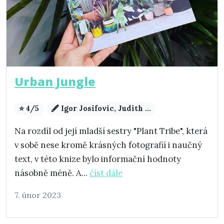
Urban Jungle
⭐ 4/5
🖋️ Igor Josifovic, Judith ...
Na rozdíl od její mladší sestry "Plant Tribe", která
v sobě nese kromě krásných fotografií i naučný
text, v této knize bylo informační hodnoty
násobně méně. A...
číst dále
7. únor 2023