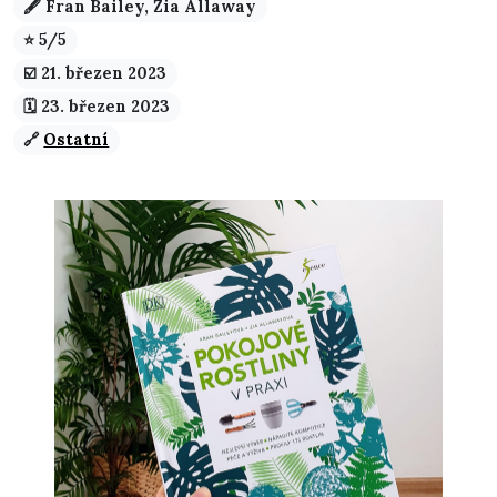
🖋️ Fran Bailey, Zia Allaway
⭐ 5/5
☑️️ 21. březen 2023
🗓️ 23. březen 2023
🔗
Ostatní