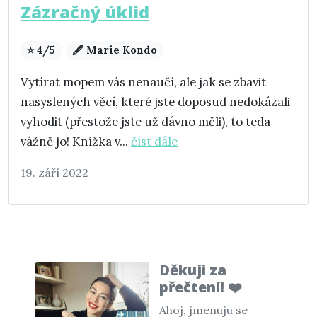
Zázračný úklid
⭐ 4/5
🖋️ Marie Kondo
Vytírat mopem vás nenaučí, ale jak se zbavit
nasyslených věcí, které jste doposud nedokázali
vyhodit (přestože jste už dávno měli), to teda
vážně jo! Knížka v...
číst dále
19. září 2022
Děkuji za
přečtení! ❤️
Ahoj, jmenuju se