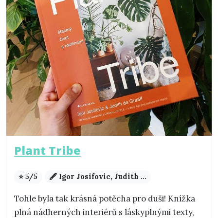
Plant Tribe
⭐ 5/5
🖋️ Igor Josifovic, Judith ...
Tohle byla tak krásná potěcha pro duši! Knížka
plná nádherných interiérů s láskyplnými texty,